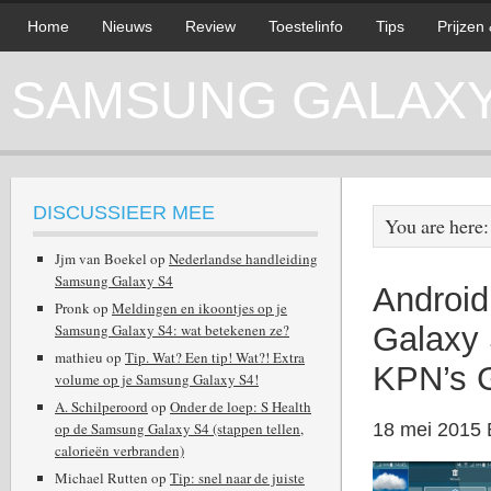
Home
Nieuws
Review
Toestelinfo
Tips
Prijzen
SAMSUNG GALAXY 
DISCUSSIEER MEE
You are here
Jjm van Boekel
op
Nederlandse handleiding
Samsung Galaxy S4
Android
Pronk
op
Meldingen en ikoontjes op je
Samsung Galaxy S4: wat betekenen ze?
Galaxy 
mathieu
op
Tip. Wat? Een tip! Wat?! Extra
KPN’s 
volume op je Samsung Galaxy S4!
A. Schilperoord
op
Onder de loep: S Health
op de Samsung Galaxy S4 (stappen tellen,
18 mei 2015
calorieën verbranden)
Michael Rutten
op
Tip: snel naar de juiste