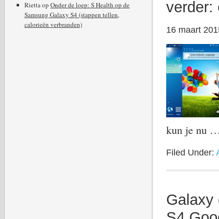
verder:
Rietta
op
Onder de loep: S Health op de
Samsung Galaxy S4 (stappen tellen,
calorieën verbranden)
16 maart 201
kun je nu 
Filed Under:
Galaxy
S4 Goog