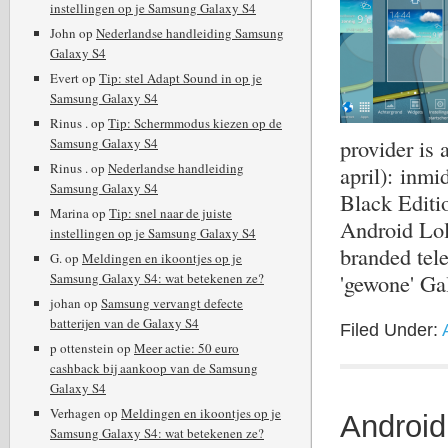
instellingen op je Samsung Galaxy S4
John
op
Nederlandse handleiding Samsung
Galaxy S4
Evert
op
Tip: stel Adapt Sound in op je
Samsung Galaxy S4
Rinus .
op
Tip: Schermmodus kiezen op de
provider is 
Samsung Galaxy S4
Rinus .
op
Nederlandse handleiding
april): inmi
Samsung Galaxy S4
Black Editi
Marina
op
Tip: snel naar de juiste
Android Lol
instellingen op je Samsung Galaxy S4
branded tel
G.
op
Meldingen en ikoontjes op je
'gewone' G
Samsung Galaxy S4: wat betekenen ze?
johan
op
Samsung vervangt defecte
batterijen van de Galaxy S4
Filed Under:
p ottenstein
op
Meer actie: 50 euro
cashback bij aankoop van de Samsung
Galaxy S4
Verhagen
op
Meldingen en ikoontjes op je
Android
Samsung Galaxy S4: wat betekenen ze?