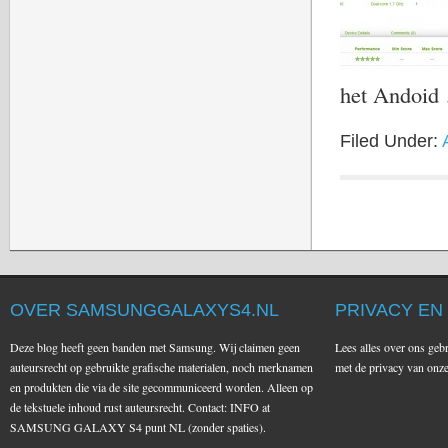
het Andoi
Filed Under:
OVER SAMSUNGGALAXYS4.NL
PRIVACY EN
Deze blog heeft geen banden met Samsung. Wij claimen geen
Lees alles over ons geb
auteursrecht op gebruikte grafische materialen, noch merknamen
met de privacy van on
en produkten die via de site gecommuniceerd worden. Alleen op
de tekstuele inhoud rust auteursrecht. Contact: INFO at
SAMSUNG GALAXY S4 punt NL (zonder spaties).