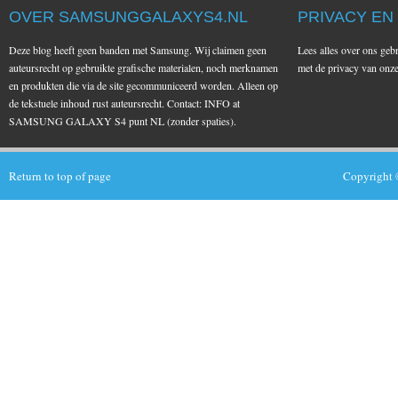
OVER SAMSUNGGALAXYS4.NL
PRIVACY EN
Deze blog heeft geen banden met Samsung. Wij claimen geen
Lees alles over ons geb
auteursrecht op gebruikte grafische materialen, noch merknamen
met de privacy van on
en produkten die via de site gecommuniceerd worden. Alleen op
de tekstuele inhoud rust auteursrecht. Contact: INFO at
SAMSUNG GALAXY S4 punt NL (zonder spaties).
Return to top of page
Copyright 