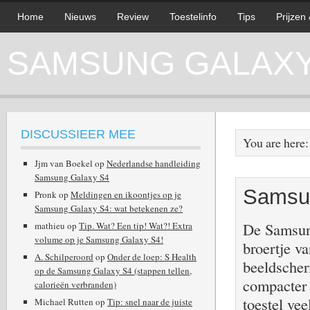
Home
Nieuws
Review
Toestelinfo
Tips
Prijzen
SAMSUNG GALAXY 
DISCUSSIEER MEE
You are here
Jjm van Boekel
op
Nederlandse handleiding
Samsung Galaxy S4
Samsun
Pronk
op
Meldingen en ikoontjes op je
Samsung Galaxy S4: wat betekenen ze?
De Samsung
mathieu
op
Tip. Wat? Een tip! Wat?! Extra
volume op je Samsung Galaxy S4!
broertje v
A. Schilperoord
op
Onder de loep: S Health
beeldscher
op de Samsung Galaxy S4 (stappen tellen,
compacter 
calorieën verbranden)
toestel ve
Michael Rutten
op
Tip: snel naar de juiste