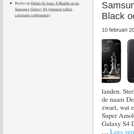
Samsun
Rietta
op
Onder de loep: S Health op de
Samsung Galaxy S4 (stappen tellen,
Black o
calorieën verbranden)
10 februari 2
landen. Ster
de naam Dee
zwart, wat e
Super Amole
Galaxy S4 D
…
Lees verd