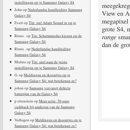
instellingen op je Samsung Galaxy S4
meegekrege
John
op
Nederlandse handleiding Samsung
View en Ai
Galaxy S4
megapixel 
Evert
op
Tip: stel Adapt Sound in op je
grote S4, 
Samsung Galaxy S4
range
smart
Rinus .
op
Tip: Schermmodus kiezen op de
Samsung Galaxy S4
dan de gro
Rinus .
op
Nederlandse handleiding
Samsung Galaxy S4
Marina
op
Tip: snel naar de juiste
instellingen op je Samsung Galaxy S4
G.
op
Meldingen en ikoontjes op je
Samsung Galaxy S4: wat betekenen ze?
johan
op
Samsung vervangt defecte
batterijen van de Galaxy S4
p ottenstein
op
Meer actie: 50 euro
cashback bij aankoop van de Samsung
Galaxy S4
Verhagen
op
Meldingen en ikoontjes op je
Samsung Galaxy S4: wat betekenen ze?