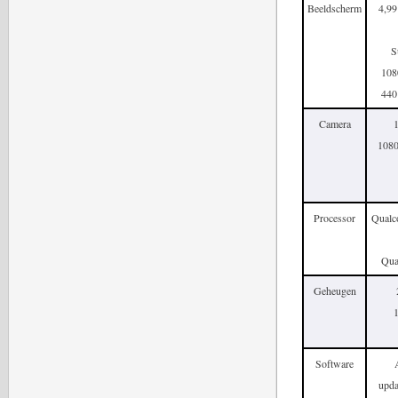
Beeldscherm
4,99
S
108
440 
Camera
1
1080
Processor
Qualc
Qua
Geheugen
Software
upda