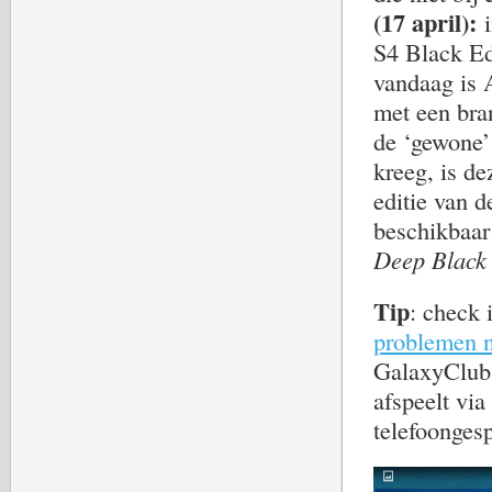
(17 april):
S4 Black Ed
vandaag is 
met een bra
de ‘gewone’
kreeg, is d
editie van 
beschikbaar
Deep Black
Tip
: check 
problemen n
GalaxyClub.
afspeelt via
telefoonges