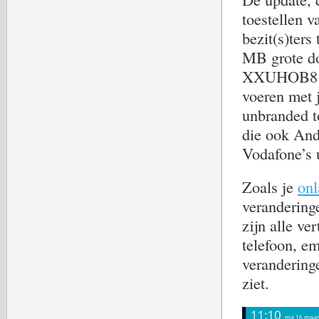
toestellen 
bezit(s)ter
MB grote do
XXUHOB8 naa
voeren met 
unbranded t
die ook Andr
Vodafone’s 
Zoals je
onl
verandering
zijn alle v
telefoon, e
veranderinge
ziet.