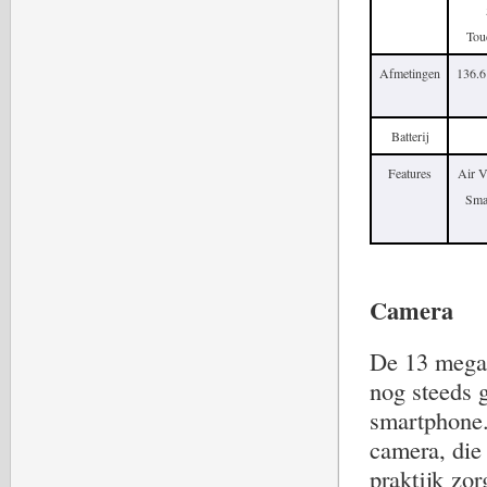
Tou
Afmetingen
136.6
Batterij
Features
Air V
Sma
Camera
De 13 mega
nog steeds 
smartphone.
camera, die 
praktijk zor