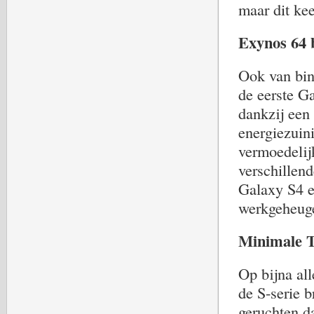
maar dit ke
Exynos 64 
Ook van bin
de eerste G
dankzij een
energiezuin
vermoedelij
verschillen
Galaxy S4 e
werkgeheuge
Minimale T
Op bijna al
de S-serie 
geruchten d