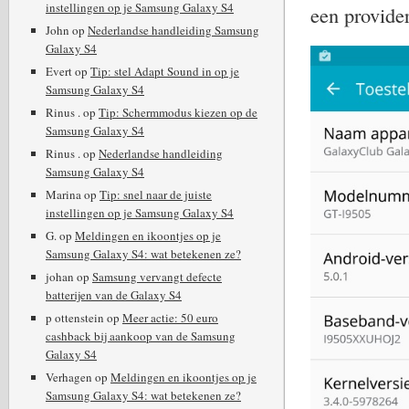
instellingen op je Samsung Galaxy S4
een provider
John
op
Nederlandse handleiding Samsung
Galaxy S4
Evert
op
Tip: stel Adapt Sound in op je
Samsung Galaxy S4
Rinus .
op
Tip: Schermmodus kiezen op de
Samsung Galaxy S4
Rinus .
op
Nederlandse handleiding
Samsung Galaxy S4
Marina
op
Tip: snel naar de juiste
instellingen op je Samsung Galaxy S4
G.
op
Meldingen en ikoontjes op je
Samsung Galaxy S4: wat betekenen ze?
johan
op
Samsung vervangt defecte
batterijen van de Galaxy S4
p ottenstein
op
Meer actie: 50 euro
cashback bij aankoop van de Samsung
Galaxy S4
Verhagen
op
Meldingen en ikoontjes op je
Samsung Galaxy S4: wat betekenen ze?