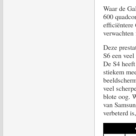
Waar de Gal
600 quadcor
efficiëntere
verwachten f
Deze prestat
S6 een veel 
De S4 heeft 
stiekem mee
beeldscherm
veel scherpe
blote oog. 
van Samsung
verbeterd is