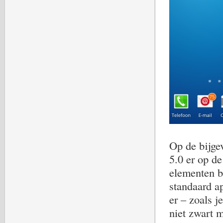
Op de bijge
5.0 er op d
elementen b
standaard ap
er – zoals j
niet zwart m