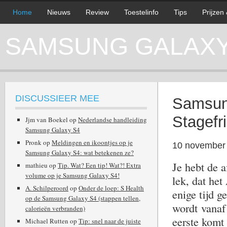
Home
Nieuws
Review
Toestelinfo
Tips
Prijzen
SAMSUNG GALAXY 
DISCUSSIEER MEE
Samsung
Stagefr
Jjm van Boekel
op
Nederlandse handleiding
Samsung Galaxy S4
Pronk
op
Meldingen en ikoontjes op je
10 november
Samsung Galaxy S4: wat betekenen ze?
Je hebt de a
mathieu
op
Tip. Wat? Een tip! Wat?! Extra
volume op je Samsung Galaxy S4!
lek, dat he
A. Schilperoord
op
Onder de loep: S Health
enige tijd g
op de Samsung Galaxy S4 (stappen tellen,
wordt vanaf
calorieën verbranden)
eerste komt 
Michael Rutten
op
Tip: snel naar de juiste