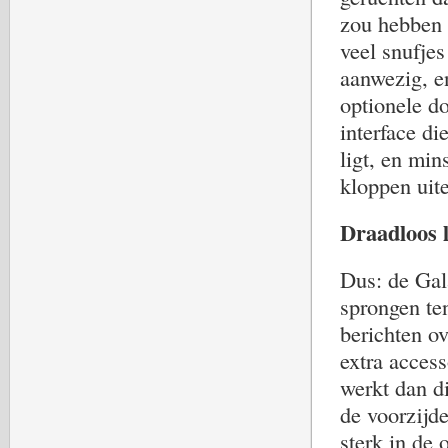
zou hebben 
veel snufje
aanwezig, en
optionele d
interface di
ligt, en min
kloppen uite
Draadloos l
Dus: de Gal
sprongen te
berichten ov
extra access
werkt dan d
de voorzijde
sterk in de 