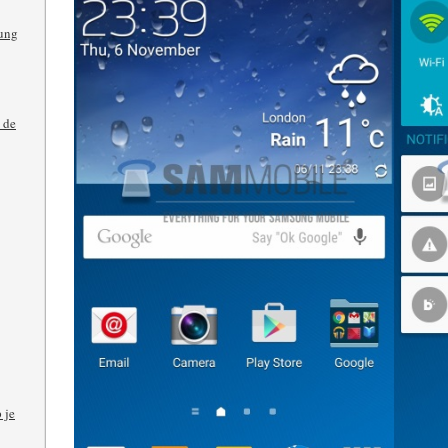
ung
 de
 je