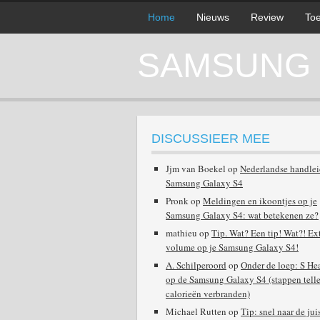
Home
Nieuws
Review
Toe
SAMSUNG G
DISCUSSIEER MEE
Jjm van Boekel
op
Nederlandse handle
Samsung Galaxy S4
Pronk
op
Meldingen en ikoontjes op je
Samsung Galaxy S4: wat betekenen ze?
mathieu
op
Tip. Wat? Een tip! Wat?! Ex
volume op je Samsung Galaxy S4!
A. Schilperoord
op
Onder de loep: S He
op de Samsung Galaxy S4 (stappen telle
calorieën verbranden)
Michael Rutten
op
Tip: snel naar de jui