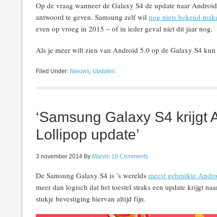
Op de vraag wanneer de Galaxy S4 de update naar Android 5
antwoord te geven. Samsung zelf wil
nog niets bekend mak
even op vroeg in 2015 – of in ieder geval níet dit jaar nog.
Als je meer wilt zien van Android 5.0 op de Galaxy S4 kun 
Filed Under:
Nieuws
,
Updates
‘Samsung Galaxy S4 krijgt 
Lollipop update’
3 november 2014
By
Marvin
10 Comments
De Samsung Galaxy S4 is ’s werelds
meest gebruikte Andr
meer dan logisch dat het toestel straks een update krijgt na
stukje bevestiging hiervan altijd fijn.