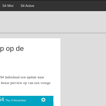
S4 Mini
S4 Active
op op de
S4 inderdaad een update naar
en heuse preview op van een vroege