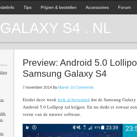
stelinfo
Tips
Prijzen & bestellen
Accessoires
Forum
ALAXY S4 . NL
Preview: Android 5.0 Lollip
Samsung Galaxy S4
iding
7 november 2014
By
Marvin
10 Comments
Eerder deze week
leek al bevestigd
dat de Samsung Galaxy 
tra
Android 5.0 Lollipop zal krijgen. En nu duikt er zowaar e
alth
versie van de nieuwe software.
n,
ste