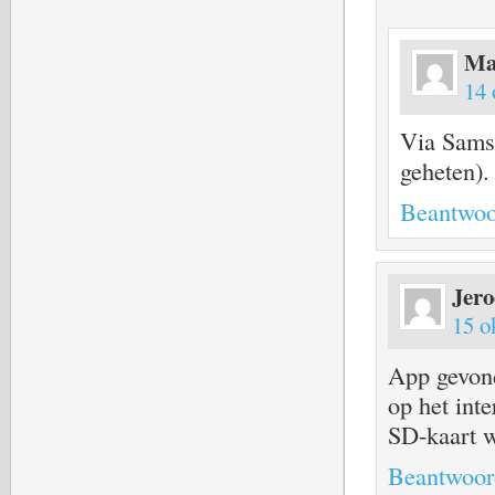
Ma
14 
Via Sams
geheten).
Beantwoo
Jer
15 o
App gevond
op het int
SD-kaart w
Beantwoor