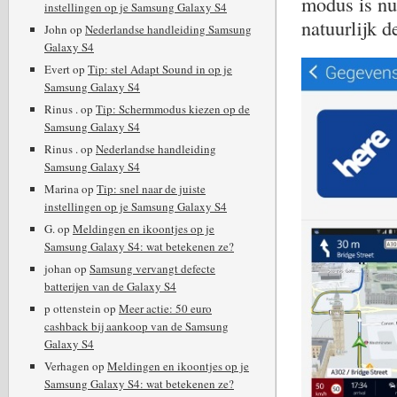
modus is nu
instellingen op je Samsung Galaxy S4
natuurlijk 
John
op
Nederlandse handleiding Samsung
Galaxy S4
Evert
op
Tip: stel Adapt Sound in op je
Samsung Galaxy S4
Rinus .
op
Tip: Schermmodus kiezen op de
Samsung Galaxy S4
Rinus .
op
Nederlandse handleiding
Samsung Galaxy S4
Marina
op
Tip: snel naar de juiste
instellingen op je Samsung Galaxy S4
G.
op
Meldingen en ikoontjes op je
Samsung Galaxy S4: wat betekenen ze?
johan
op
Samsung vervangt defecte
batterijen van de Galaxy S4
p ottenstein
op
Meer actie: 50 euro
cashback bij aankoop van de Samsung
Galaxy S4
Verhagen
op
Meldingen en ikoontjes op je
Samsung Galaxy S4: wat betekenen ze?