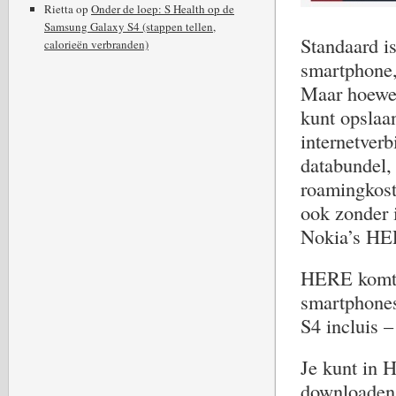
Rietta
op
Onder de loep: S Health op de
Samsung Galaxy S4 (stappen tellen,
Standaard i
calorieën verbranden)
smartphone,
Maar hoewel
kunt opslaa
internetverb
databundel, 
roamingkost
ook zonder i
Nokia’s HE
HERE komt i
smartphones
S4 incluis –
Je kunt in 
downloaden,