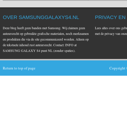
OVER SAMSUNGGALAXYS4.NL
PRIVACY EN
Deze blog heeft geen banden met Samsung. Wij claimen geen
Lees alles over ons geb
auteursrecht op gebruikte grafische materialen, noch merknamen
met de privacy van on
en produkten die via de site gecommuniceerd worden. Alleen op
de tekstuele inhoud rust auteursrecht. Contact: INFO at
SAMSUNG GALAXY S4 punt NL (zonder spaties).
Return to top of page
Copyright 