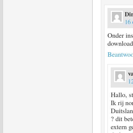
Di
16 
Onder ins
download
Beantwoo
v
1
Hallo, s
Ik rij n
Duitslan
? dit be
extern 