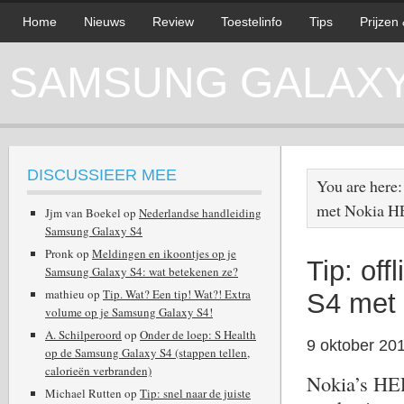
Home
Nieuws
Review
Toestelinfo
Tips
Prijzen
SAMSUNG GALAXY 
DISCUSSIEER MEE
You are here
met Nokia 
Jjm van Boekel
op
Nederlandse handleiding
Samsung Galaxy S4
Pronk
op
Meldingen en ikoontjes op je
Tip: of
Samsung Galaxy S4: wat betekenen ze?
mathieu
op
Tip. Wat? Een tip! Wat?! Extra
S4 met
volume op je Samsung Galaxy S4!
A. Schilperoord
op
Onder de loep: S Health
9 oktober 20
op de Samsung Galaxy S4 (stappen tellen,
calorieën verbranden)
Nokia’s HER
Michael Rutten
op
Tip: snel naar de juiste