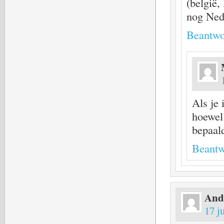
(belgië,
nog Nede
Beantwo
Als je 
hoewel
bepaal
Beantw
And
17 j