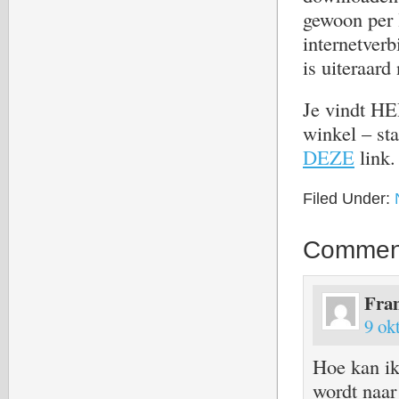
gewoon per 
internetverb
is uiteraard
Je vindt HE
winkel – sta
DEZE
link.
Filed Under:
Commen
Fra
9 ok
Hoe kan ik
wordt naar