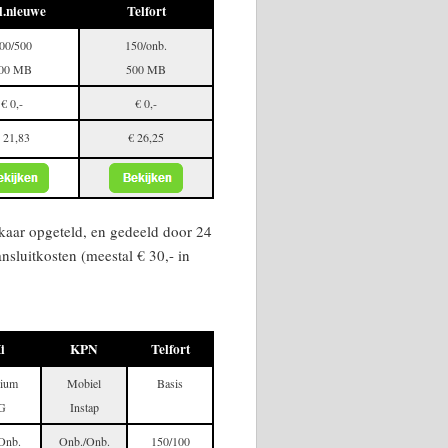
l.nieuwe
Telfort
00/500
150/onb.
00 MB
500 MB
€ 0,-
€ 0,-
 21,83
€ 26,25
kaar opgeteld, en gedeeld door 24
nsluitkosten (meestal € 30,- in
i
KPN
Telfort
ium
Mobiel
Basis
G
Instap
Onb.
Onb./Onb.
150/100