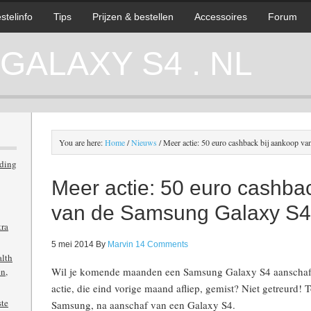
stelinfo
Tips
Prijzen & bestellen
Accessoires
Forum
ALAXY S4 . NL
You are here:
Home
/
Nieuws
/
Meer actie: 50 euro cashback bij aankoop v
iding
Meer actie: 50 euro cashba
van de Samsung Galaxy S4
tra
5 mei 2014
By
Marvin
14 Comments
alth
Wil je komende maanden een Samsung Galaxy S4 aanschaffe
n,
actie, die eind vorige maand afliep, gemist? Niet getreurd! T
ste
Samsung, na aanschaf van een Galaxy S4.