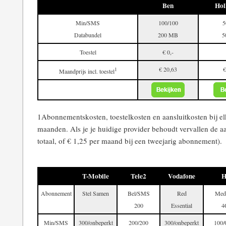
Ben
Hol
Min/SMS
100/100
5
Databundel
200 MB
5
Toestel
€ 0,-
€ 20,63
€
1
Maandprijs incl. toestel
1Abonnementskosten, toestelkosten en aansluitkosten bij el
maanden. Als je je huidige provider behoudt vervallen de aa
totaal, of € 1,25 per maand bij een tweejarig abonnement).
T-Mobile
Tele2
Vodafone
H
Abonnement
Stel Samen
Bel/SMS
Red
Med
200
Essential
4
Min/SMS
300/onbeperkt
200/200
300/onbeperkt
100/