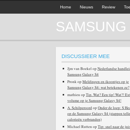
Home
Nieuws
Review
Toe
SAMSUNG G
DISCUSSIEER MEE
Jjm van Boekel
op
Nederlandse handle
Samsung Galaxy S4
Pronk
op
Meldingen en ikoontjes op je
Samsung Galaxy S4: wat betekenen ze?
mathieu
op
Tip. Wat? Een tip! Wat?! Ex
volume op je Samsung Galaxy S4!
A. Schilperoord
op
Onder de loep: S He
op de Samsung Galaxy S4 (stappen telle
calorieën verbranden)
Michael Rutten
op
Tip: snel naar de jui