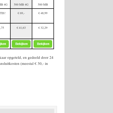
MB 4G
500 MB 4G
500 MB
TIS!
€ 69,-
€ 48,99
8,75
€ 41,63
€ 32,29
kaar opgeteld, en gedeeld door 24
nsluitkosten (meestal € 30,- in