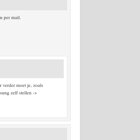
n per mail.
?
 verder moet je, zoals
ung zelf stellen ->