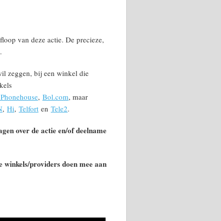
floop van deze actie. De precieze,
.
wil zeggen, bij een winkel die
kels
 Phonehouse
,
Bol.com
, maar
N
,
Hi
,
Telfort
en
Tele2
.
ragen over de actie en/of deelname
e winkels/providers doen mee aan