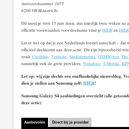
Antwoordnummer 1075
6200 VB Maastricht
Dit moet je vóór 15 juni doen, dus uiterlijk twee weken na a
officiële voorwaarden voor deelname vind je
HIER
en
HIER
Let er wel op dat je een Nederlands toestel aanschaft – dat 
officieel deelneemt aan deze actie. Dit zijn bijvoorbeeld win
zoals
Coolblue
,
Typhone
,
Studentmobiel
,
GSMWijzer
,
The
natuurlijk ook de grote providers:
Vodafone
,
T-Mobile
,
KP
Let op: wij zijn slechts een onafhankelijke nieuwsblog. V
dien je stellen aan Samsung zelf:
HIER
!
Samsung Galaxy S4 aanbiedingen overzicht (alle getoond
deze actie)
:
Aanbevolen
Direct bij je provider