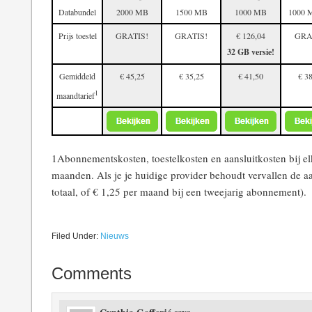
Databundel
2000 MB
1500 MB
1000 MB
1000 
Prijs toestel
GRATIS!
GRATIS!
€ 126,04
GRA
32 GB versie!
Gemiddeld
€ 45,25
€ 35,25
€ 41,50
€ 3
1
maandtarief
1Abonnementskosten, toestelkosten en aansluitkosten bij el
maanden. Als je je huidige provider behoudt vervallen de aa
totaal, of € 1,25 per maand bij een tweejarig abonnement).
Filed Under:
Nieuws
Comments