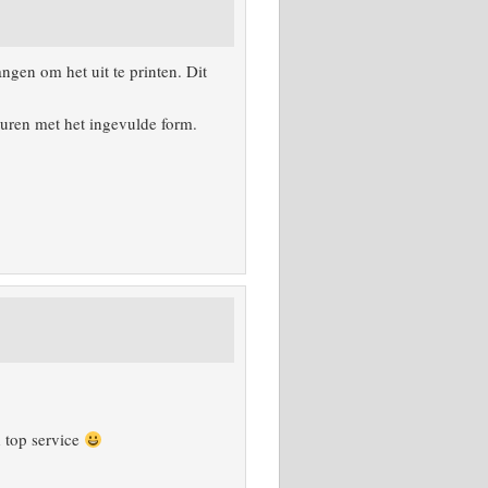
ngen om het uit te printen. Dit
turen met het ingevulde form.
d top service