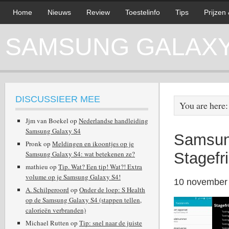
Home
Nieuws
Review
Toestelinfo
Tips
Prijzen
SAMSUNG GALAXY 
DISCUSSIEER MEE
You are here
Jjm van Boekel
op
Nederlandse handleiding
Samsung Galaxy S4
Samsung
Pronk
op
Meldingen en ikoontjes op je
Samsung Galaxy S4: wat betekenen ze?
Stagefr
mathieu
op
Tip. Wat? Een tip! Wat?! Extra
volume op je Samsung Galaxy S4!
10 november
A. Schilperoord
op
Onder de loep: S Health
op de Samsung Galaxy S4 (stappen tellen,
calorieën verbranden)
Michael Rutten
op
Tip: snel naar de juiste