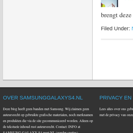
brengt dez
Filed Under:
OVER SAMSUNGGALAXYS4.NL
PRIVACY EN
Deze blog heeft geen banden met Samsung. Wij claimen geen
Lees alles over ons geb
auteursrecht op gebruikte grafische materialen, noch merknamen
met de privacy van on
en produkten die via de site gecommuniceerd worden. Alleen op
de tekstuele inhoud rust auteursrecht. Contact: INFO at
SAMSUNG GALAXY S4 punt NL (zonder spaties).