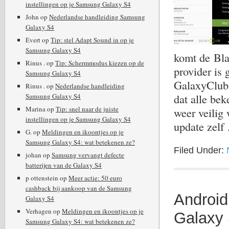
instellingen op je Samsung Galaxy S4
John
op
Nederlandse handleiding Samsung
Galaxy S4
Evert
op
Tip: stel Adapt Sound in op je
Samsung Galaxy S4
komt de Blac
Rinus .
op
Tip: Schermmodus kiezen op de
provider is
Samsung Galaxy S4
GalaxyClub
Rinus .
op
Nederlandse handleiding
dat alle be
Samsung Galaxy S4
Marina
op
Tip: snel naar de juiste
weer veilig 
instellingen op je Samsung Galaxy S4
update zel
G.
op
Meldingen en ikoontjes op je
Samsung Galaxy S4: wat betekenen ze?
Filed Under:
johan
op
Samsung vervangt defecte
batterijen van de Galaxy S4
p ottenstein
op
Meer actie: 50 euro
cashback bij aankoop van de Samsung
Android
Galaxy S4
Verhagen
op
Meldingen en ikoontjes op je
Galaxy 
Samsung Galaxy S4: wat betekenen ze?