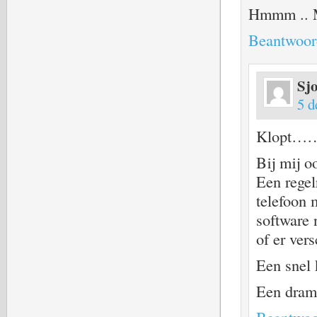
Hmmm .. MI
Beantwoor
Sj
5 d
Klopt…
Bij mij oo
Een regel
telefoon 
software 
of er ver
Een snel 
Een dram