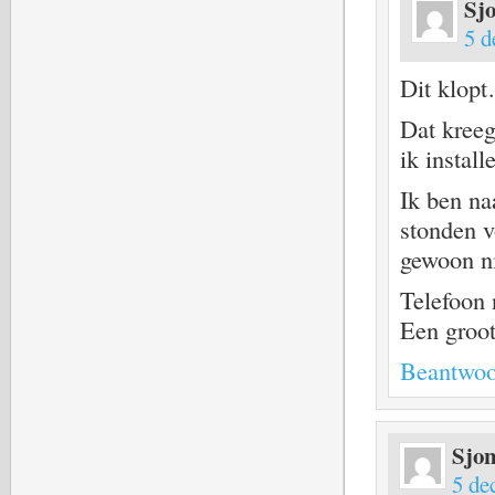
Sj
5 d
Dit klop
Dat kree
ik instal
Ik ben n
stonden v
gewoon n
Telefoon 
Een groot
Beantwoo
Sjo
5 de