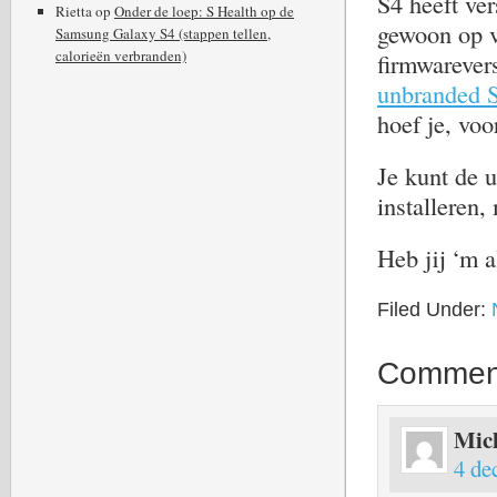
S4 heeft v
Rietta
op
Onder de loep: S Health op de
gewoon op ve
Samsung Galaxy S4 (stappen tellen,
calorieën verbranden)
firmwarever
unbranded 
hoef je, voo
Je kunt de 
installeren
Heb jij ‘m a
Filed Under:
Commen
Mic
4 de