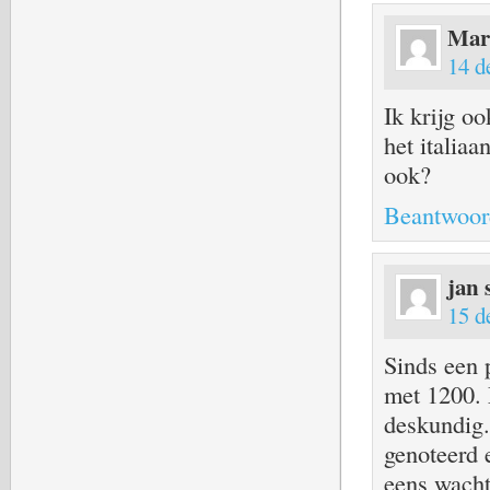
Mar
14 d
Ik krijg o
het italia
ook?
Beantwoor
jan
15 d
Sinds een 
met 1200. 
deskundig.
genoteerd
eens wach