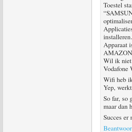
Toestel st
“SAMSUNG
optimali
Applicatie
installere
Apparaat 
AMAZON w
Wil ik niet
Vodafone 
Wifi heb i
Yep, werk
So far, so
maar dan h
Succes er
Beantwoor