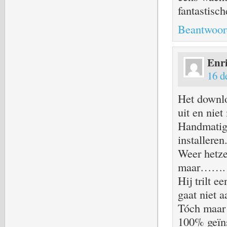
fantastis
Beantwoor
Enr
16 d
Het downlo
uit en niet
Handmatig 
installeren
Weer hetze
maar…….
Hij trilt 
gaat niet a
Tóch maar
100% geïns