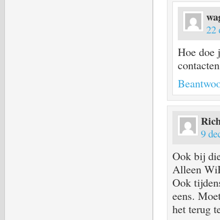
wa
22 
Hoe doe j
contacten
Beantwoo
Ric
9 de
Ook bij di
Alleen WiF
Ook tijden
eens. Moet
het terug t