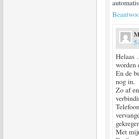
automatis
Beantwoo
M
5
Helaas 
worden d
En de bu
nog in.
Zo af en
verbindi
Telefoon
vervange
gekrege
Met mijn