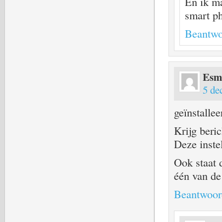
En ik ma
smart p
Beantwo
Esm
5 de
geïnstallee
Krijg beric
Deze inste
Ook staat d
één van de
Beantwoor