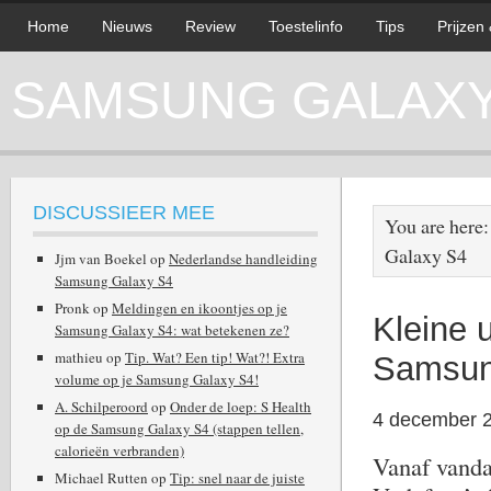
Home
Nieuws
Review
Toestelinfo
Tips
Prijzen
SAMSUNG GALAXY 
DISCUSSIEER MEE
You are here
Galaxy S4
Jjm van Boekel
op
Nederlandse handleiding
Samsung Galaxy S4
Pronk
op
Meldingen en ikoontjes op je
Kleine 
Samsung Galaxy S4: wat betekenen ze?
mathieu
op
Tip. Wat? Een tip! Wat?! Extra
Samsun
volume op je Samsung Galaxy S4!
A. Schilperoord
op
Onder de loep: S Health
4 december 
op de Samsung Galaxy S4 (stappen tellen,
calorieën verbranden)
Vanaf vanda
Michael Rutten
op
Tip: snel naar de juiste