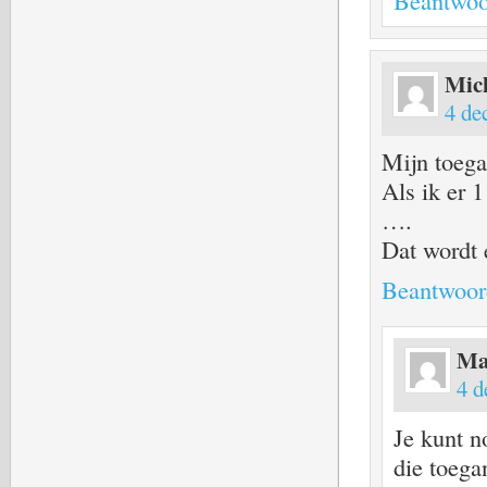
Beantwoo
Mic
4 de
Mijn toega
Als ik er 1
….
Dat wordt 
Beantwoor
Ma
4 d
Je kunt n
die toega