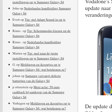
Vodafone’s 
instellingen op je Samsung Galaxy S4
update naar
John
op
Nederlandse handleiding Samsung
verandering
Galaxy S4
Evert
op
Tip: stel Adapt Sound in op je
Samsung Galaxy S4
Rinus .
op
Tip: Schermmodus kiezen op de
Samsung Galaxy S4
Rinus .
op
Nederlandse handleiding
Samsung Galaxy S4
Marina
op
Tip: snel naar de juiste
instellingen op je Samsung Galaxy S4
G.
op
Meldingen en ikoontjes op je
Samsung Galaxy S4: wat betekenen ze?
johan
op
Samsung vervangt defecte
batterijen van de Galaxy S4
p ottenstein
op
Meer actie: 50 euro
cashback bij aankoop van de Samsung
Galaxy S4
Verhagen
op
Meldingen en ikoontjes op je
De update d
Samsung Galaxy S4: wat betekenen ze?