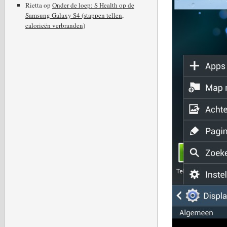
Rietta
op
Onder de loep: S Health op de
Samsung Galaxy S4 (stappen tellen,
calorieën verbranden)