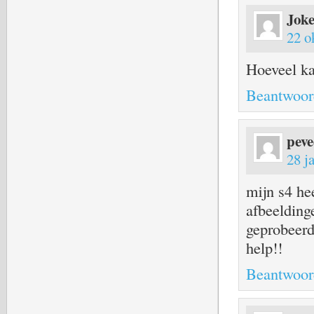
Joke
22 o
Hoeveel ka
Beantwoor
pev
28 j
mijn s4 hee
afbeelding
geprobeerd
help!!
Beantwoor