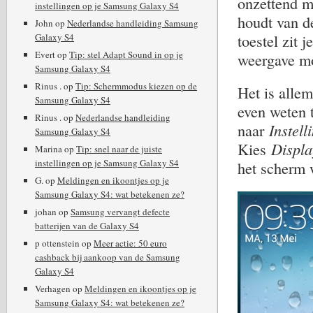
onzettend 
instellingen op je Samsung Galaxy S4
houdt van d
John
op
Nederlandse handleiding Samsung
toestel zit 
Galaxy S4
Evert
op
Tip: stel Adapt Sound in op je
weergave moe
Samsung Galaxy S4
Rinus .
op
Tip: Schermmodus kiezen op de
Het is allem
Samsung Galaxy S4
even weten 
Rinus .
op
Nederlandse handleiding
naar
Instel
Samsung Galaxy S4
Kies
Displ
Marina
op
Tip: snel naar de juiste
instellingen op je Samsung Galaxy S4
het scherm w
G.
op
Meldingen en ikoontjes op je
Samsung Galaxy S4: wat betekenen ze?
johan
op
Samsung vervangt defecte
batterijen van de Galaxy S4
p ottenstein
op
Meer actie: 50 euro
cashback bij aankoop van de Samsung
Galaxy S4
Verhagen
op
Meldingen en ikoontjes op je
Samsung Galaxy S4: wat betekenen ze?