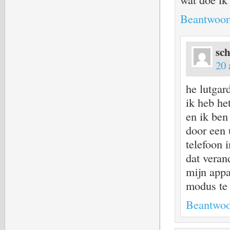
Beantwoor
sch
20 
he lutgar
ik heb he
en ik ben 
door een 
telefoon 
dat veran
mijn appa
modus te 
Beantwoo