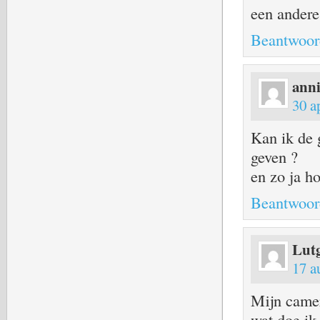
een andere
Beantwoor
ann
30 a
Kan ik de 
geven ?
en zo ja h
Beantwoor
Lut
17 a
Mijn camer
wat doe ik