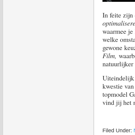
In feite zij
optimalise
waarmee je h
welke omsta
gewone keu
Film,
waarb
natuurlijker
Uiteindelijk
kwestie van
topmodel Ga
vind jij het
Filed Under: