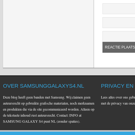
OVER SAMSUNGGALAXYS4.NL
PRIVACY EN
Deze blog heeft geen banden met Samsung. Wij claimen geen
Lees alles over ons geb
auteursrecht op gebruikte grafische materialen, noch merknamen
met de privacy van on
en produkten die via de site gecommuniceerd worden. Alleen op
de tekstuele inhoud rust auteursrecht. Contact: INFO at
SAMSUNG GALAXY S4 punt NL (zonder spaties).