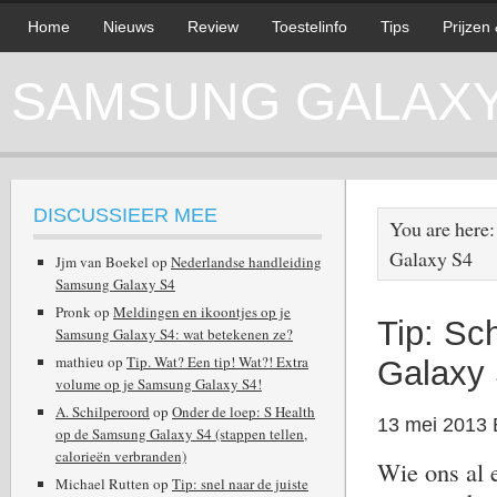
Home
Nieuws
Review
Toestelinfo
Tips
Prijzen
SAMSUNG GALAXY 
DISCUSSIEER MEE
You are here
Galaxy S4
Jjm van Boekel
op
Nederlandse handleiding
Samsung Galaxy S4
Pronk
op
Meldingen en ikoontjes op je
Tip: S
Samsung Galaxy S4: wat betekenen ze?
mathieu
op
Tip. Wat? Een tip! Wat?! Extra
Galaxy
volume op je Samsung Galaxy S4!
A. Schilperoord
op
Onder de loep: S Health
13 mei 2013
op de Samsung Galaxy S4 (stappen tellen,
calorieën verbranden)
Wie ons al e
Michael Rutten
op
Tip: snel naar de juiste