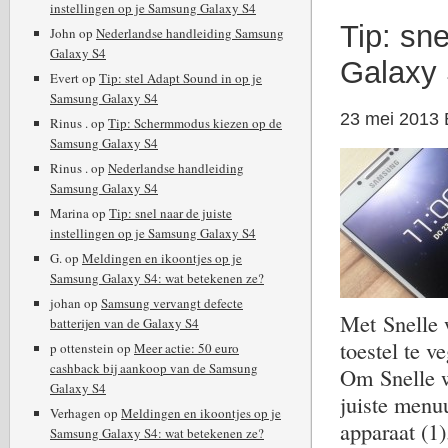
instellingen op je Samsung Galaxy S4
Tip: sn
John
op
Nederlandse handleiding Samsung
Galaxy S4
Galaxy
Evert
op
Tip: stel Adapt Sound in op je
Samsung Galaxy S4
23 mei 2013
Rinus .
op
Tip: Schermmodus kiezen op de
Samsung Galaxy S4
Rinus .
op
Nederlandse handleiding
Samsung Galaxy S4
Marina
op
Tip: snel naar de juiste
instellingen op je Samsung Galaxy S4
G.
op
Meldingen en ikoontjes op je
Samsung Galaxy S4: wat betekenen ze?
johan
op
Samsung vervangt defecte
Met Snelle 
batterijen van de Galaxy S4
toestel te v
p ottenstein
op
Meer actie: 50 euro
cashback bij aankoop van de Samsung
Om Snelle w
Galaxy S4
juiste menu
Verhagen
op
Meldingen en ikoontjes op je
apparaat (1
Samsung Galaxy S4: wat betekenen ze?