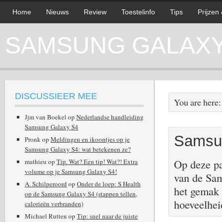
Home
Nieuws
Review
Toestelinfo
Tips
Prijzen
SAMSUNG GALAXY 
DISCUSSIEER MEE
You are here
Jjm van Boekel
op
Nederlandse handleiding
Samsung Galaxy S4
Samsun
Pronk
op
Meldingen en ikoontjes op je
Samsung Galaxy S4: wat betekenen ze?
Op deze pa
mathieu
op
Tip. Wat? Een tip! Wat?! Extra
volume op je Samsung Galaxy S4!
van de Sa
A. Schilperoord
op
Onder de loep: S Health
het gemak 
op de Samsung Galaxy S4 (stappen tellen,
hoeveelhei
calorieën verbranden)
Michael Rutten
op
Tip: snel naar de juiste