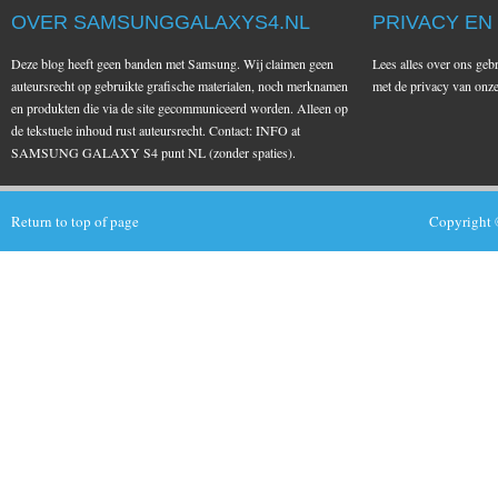
OVER SAMSUNGGALAXYS4.NL
PRIVACY EN
Deze blog heeft geen banden met Samsung. Wij claimen geen
Lees alles over ons geb
auteursrecht op gebruikte grafische materialen, noch merknamen
met de privacy van on
en produkten die via de site gecommuniceerd worden. Alleen op
de tekstuele inhoud rust auteursrecht. Contact: INFO at
SAMSUNG GALAXY S4 punt NL (zonder spaties).
Return to top of page
Copyright 