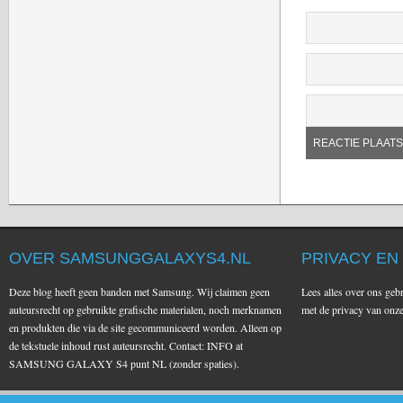
OVER SAMSUNGGALAXYS4.NL
PRIVACY EN
Deze blog heeft geen banden met Samsung. Wij claimen geen
Lees alles over ons geb
auteursrecht op gebruikte grafische materialen, noch merknamen
met de privacy van on
en produkten die via de site gecommuniceerd worden. Alleen op
de tekstuele inhoud rust auteursrecht. Contact: INFO at
SAMSUNG GALAXY S4 punt NL (zonder spaties).