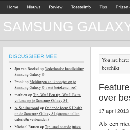
Home
Nieuws
Review
Toestelinfo
Tips
Prijzen
SAMSUNG GALAXY 
DISCUSSIEER MEE
You are here
beschikt
Jjm van Boekel
op
Nederlandse handleiding
Samsung Galaxy S4
Pronk
op
Meldingen en ikoontjes op je
Featur
Samsung Galaxy S4: wat betekenen ze?
mathieu
op
Tip. Wat? Een tip! Wat?! Extra
over be
volume op je Samsung Galaxy S4!
A. Schilperoord
op
Onder de loep: S Health
17 april 2013
op de Samsung Galaxy S4 (stappen tellen,
calorieën verbranden)
Als een nie
Michael Rutten
op
Tip: snel naar de juiste