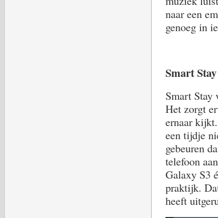
muziek luist
naar een em
genoeg in ie
Smart Stay
Smart Stay 
Het zorgt er
ernaar kijkt
een tijdje n
gebeuren dat
telefoon aa
Galaxy S3 éé
praktijk. D
heeft uitgeru