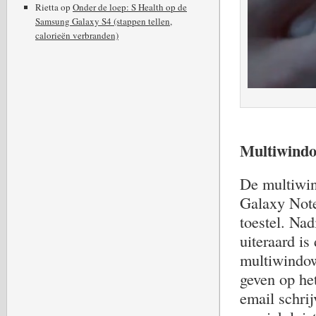
Rietta
op
Onder de loep: S Health op de
Samsung Galaxy S4 (stappen tellen,
calorieën verbranden)
Multiwind
De multiwin
Galaxy Note
toestel. Na
uiteraard i
multiwindow 
geven op het
email schrij