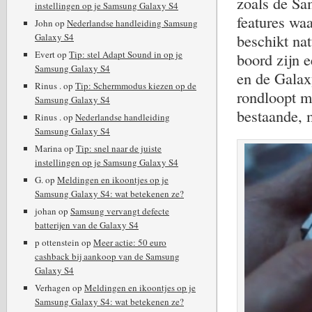
zoals de Sa
instellingen op je Samsung Galaxy S4
features wa
John
op
Nederlandse handleiding Samsung
beschikt nat
Galaxy S4
Evert
op
Tip: stel Adapt Sound in op je
boord zijn e
Samsung Galaxy S4
en de Galax
Rinus .
op
Tip: Schermmodus kiezen op de
rondloopt m
Samsung Galaxy S4
bestaande, m
Rinus .
op
Nederlandse handleiding
Samsung Galaxy S4
Marina
op
Tip: snel naar de juiste
instellingen op je Samsung Galaxy S4
G.
op
Meldingen en ikoontjes op je
Samsung Galaxy S4: wat betekenen ze?
johan
op
Samsung vervangt defecte
batterijen van de Galaxy S4
p ottenstein
op
Meer actie: 50 euro
cashback bij aankoop van de Samsung
Galaxy S4
Verhagen
op
Meldingen en ikoontjes op je
Samsung Galaxy S4: wat betekenen ze?