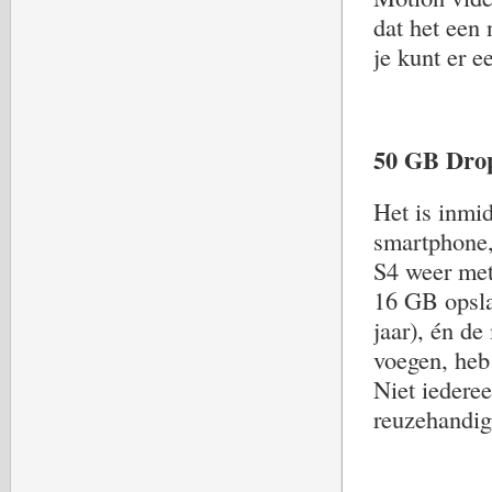
dat het een 
je kunt er e
50 GB Dro
Het is inmi
smartphone,
S4 weer met
16 GB opslag
jaar), én d
voegen, heb
Niet iederee
reuzehandig