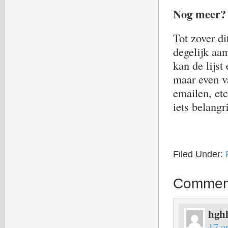
Nog meer?
Tot zover d
degelijk aa
kan de lijst
maar even v
emailen, et
iets belangr
Filed Under:
Commen
hgh
17 a