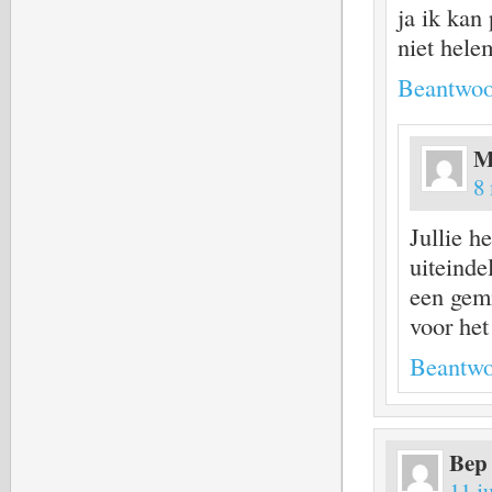
ja ik kan
niet hele
Beantwoo
M
8
Jullie h
uiteinde
een gemi
voor het
Beantwo
Bep
11 j