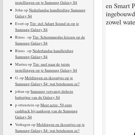
instellingen op je Samsung Galaxy S4
en Smart P
John
op
Nederlandse handleiding Samsung
ingebouwd,
Galaxy S4
zowel water
Evert
op
Tip: stel Adapt Sound in op je
Samsung Galaxy S4
Rinus .
op
Tip: Schermmodus kiezen op de
Samsung Galaxy S4
Rinus .
op
Nederlandse handleiding
Samsung Galaxy S4
Marina
op
Tip: snel naar de juiste
instellingen op je Samsung Galaxy S4
G.
op
Meldingen en ikoontjes op je
Samsung Galaxy S4: wat betekenen ze?
johan
op
Samsung vervangt defecte
batterijen van de Galaxy S4
p ottenstein
op
Meer actie: 50 euro
cashback bij aankoop van de Samsung
Galaxy S4
Verhagen
op
Meldingen en ikoontjes op je
Samsung Galaxy S4: wat betekenen ze?