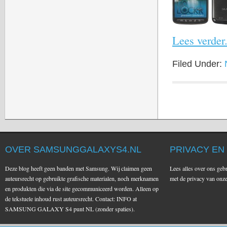
Lees verder.
Filed Under:
OVER SAMSUNGGALAXYS4.NL
PRIVACY EN
Deze blog heeft geen banden met Samsung. Wij claimen geen
Lees alles over ons geb
auteursrecht op gebruikte grafische materialen, noch merknamen
met de privacy van on
en produkten die via de site gecommuniceerd worden. Alleen op
de tekstuele inhoud rust auteursrecht. Contact: INFO at
SAMSUNG GALAXY S4 punt NL (zonder spaties).