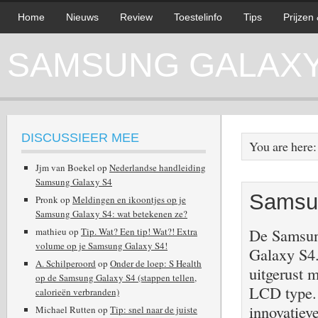
Home
Nieuws
Review
Toestelinfo
Tips
Prijzen
SAMSUNG GALAXY 
DISCUSSIEER MEE
You are here
Jjm van Boekel
op
Nederlandse handleiding
Samsung Galaxy S4
Samsun
Pronk
op
Meldingen en ikoontjes op je
Samsung Galaxy S4: wat betekenen ze?
De Samsung
mathieu
op
Tip. Wat? Een tip! Wat?! Extra
volume op je Samsung Galaxy S4!
Galaxy S4.
A. Schilperoord
op
Onder de loep: S Health
uitgerust 
op de Samsung Galaxy S4 (stappen tellen,
LCD type. 
calorieën verbranden)
innovatiev
Michael Rutten
op
Tip: snel naar de juiste