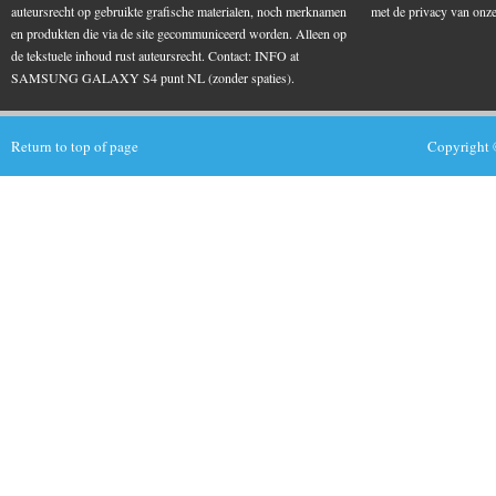
auteursrecht op gebruikte grafische materialen, noch merknamen
met de privacy van on
en produkten die via de site gecommuniceerd worden. Alleen op
de tekstuele inhoud rust auteursrecht. Contact: INFO at
SAMSUNG GALAXY S4 punt NL (zonder spaties).
Return to top of page
Copyright 