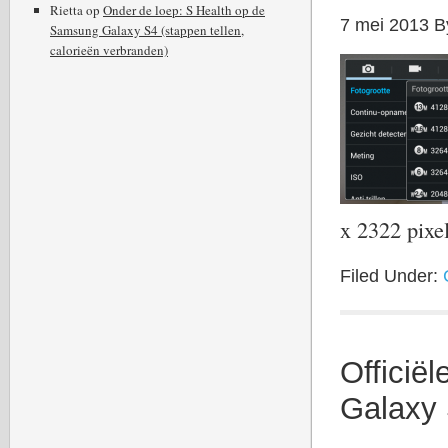
Rietta
op
Onder de loep: S Health op de
7 mei 2013
B
Samsung Galaxy S4 (stappen tellen,
calorieën verbranden)
x 2322 pix
Filed Under:
Officië
Galaxy