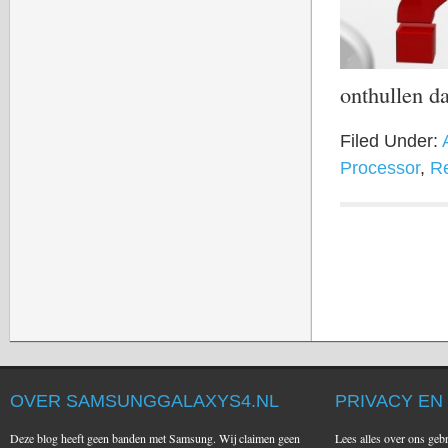
onthullen d
Filed Under:
Processor
,
R
OVER SAMSUNGGALAXYS4.NL
PRIVACY EN
Deze blog heeft geen banden met Samsung. Wij claimen geen
Lees alles over ons geb