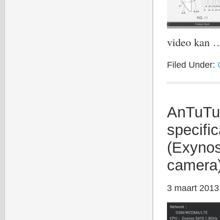
video kan
Filed Under:
AnTuTu
specifi
(Exyno
camera
3 maart 2013