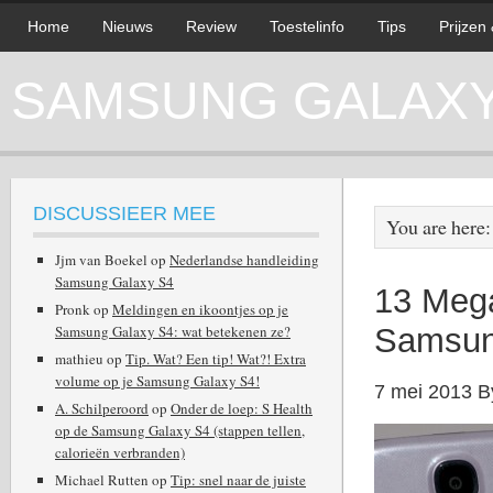
Home
Nieuws
Review
Toestelinfo
Tips
Prijzen
SAMSUNG GALAXY 
DISCUSSIEER MEE
You are here
Jjm van Boekel
op
Nederlandse handleiding
Samsung Galaxy S4
13 Mega
Pronk
op
Meldingen en ikoontjes op je
Samsung Galaxy S4: wat betekenen ze?
Samsun
mathieu
op
Tip. Wat? Een tip! Wat?! Extra
volume op je Samsung Galaxy S4!
7 mei 2013
B
A. Schilperoord
op
Onder de loep: S Health
op de Samsung Galaxy S4 (stappen tellen,
calorieën verbranden)
Michael Rutten
op
Tip: snel naar de juiste