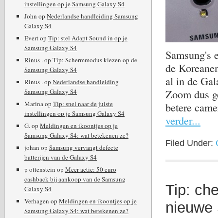
instellingen op je Samsung Galaxy S4
John
op
Nederlandse handleiding Samsung
Galaxy S4
Evert
op
Tip: stel Adapt Sound in op je
Samsung Galaxy S4
Samsung's e
Rinus .
op
Tip: Schermmodus kiezen op de
de Koreanen
Samsung Galaxy S4
al in de Ga
Rinus .
op
Nederlandse handleiding
Zoom dus ge
Samsung Galaxy S4
Marina
op
Tip: snel naar de juiste
betere came
instellingen op je Samsung Galaxy S4
verder...
G.
op
Meldingen en ikoontjes op je
Samsung Galaxy S4: wat betekenen ze?
Filed Under:
johan
op
Samsung vervangt defecte
batterijen van de Galaxy S4
p ottenstein
op
Meer actie: 50 euro
cashback bij aankoop van de Samsung
Tip: ch
Galaxy S4
Verhagen
op
Meldingen en ikoontjes op je
nieuwe
Samsung Galaxy S4: wat betekenen ze?