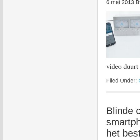
6 mei 2013
B
video duur
Filed Under:
Blinde 
smartph
het bes