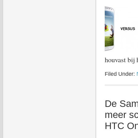
houvast bi
Filed Under:
De Sams
meer sc
HTC On