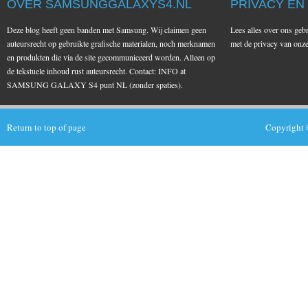
OVER SAMSUNGGALAXYS4.NL
PRIVACY EN
Deze blog heeft geen banden met Samsung. Wij claimen geen
Lees alles over ons geb
auteursrecht op gebruikte grafische materialen, noch merknamen
met de privacy van on
en produkten die via de site gecommuniceerd worden. Alleen op
de tekstuele inhoud rust auteursrecht. Contact: INFO at
SAMSUNG GALAXY S4 punt NL (zonder spaties).
Return to top of page
Copyright 