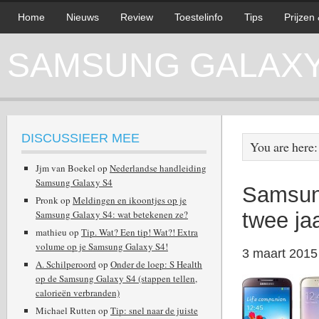
Home
Nieuws
Review
Toestelinfo
Tips
Prijzen
SAMSUNG GALAXY 
DISCUSSIEER MEE
You are here
Jjm van Boekel
op
Nederlandse handleiding
Samsung Galaxy S4
Samsun
Pronk
op
Meldingen en ikoontjes op je
Samsung Galaxy S4: wat betekenen ze?
twee ja
mathieu
op
Tip. Wat? Een tip! Wat?! Extra
volume op je Samsung Galaxy S4!
3 maart 2015
A. Schilperoord
op
Onder de loep: S Health
op de Samsung Galaxy S4 (stappen tellen,
calorieën verbranden)
Michael Rutten
op
Tip: snel naar de juiste