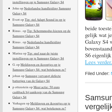
instellingen op je Samsung Galaxy S4
John
op
Nederlandse handleiding Samsung
Galaxy S4
Evert
op
Tip: stel Adapt Sound in op je
Samsung Galaxy S4
beide toeste
Rinus .
op
Tip: Schermmodus kiezen op de
gelijk wat j
Samsung Galaxy S4
Galaxy S4 w
Rinus .
op
Nederlandse handleiding
bovenstaand
Samsung Galaxy S4
Marina
op
Tip: snel naar de juiste
S6 eigenlijk
instellingen op je Samsung Galaxy S4
Lees verder.
G.
op
Meldingen en ikoontjes op je
Samsung Galaxy S4: wat betekenen ze?
Filed Under:
johan
op
Samsung vervangt defecte
batterijen van de Galaxy S4
p ottenstein
op
Meer actie: 50 euro
cashback bij aankoop van de Samsung
Samsun
Galaxy S4
Verhagen
op
Meldingen en ikoontjes op je
vergelij
Samsung Galaxy S4: wat betekenen ze?