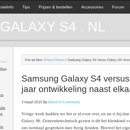
stelinfo
Tips
Prijzen & bestellen
Accessoires
Forum
ALAXY S4 . NL
You are here:
Home
/
Nieuws
/
Samsung Galaxy S4 versus Galaxy S6: twee j
iding
Samsung Galaxy S4 versus
jaar ontwikkeling naast elka
tra
3 maart 2015
By
Marvin
9 Comments
alth
Vorige week hadden we het er al even over, en nu is hij da
n,
Galaxy S6. Generatietechnisch gezien is dit het kleinkind v
ste
ons normaal gesproken mee bezig houden. Hoewel het eigenli