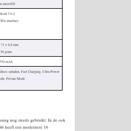
en microSD
roid 5.0.2
Wiz interface
 71 x 6,8 mm
138 gram
550 mAh
adloos opladen, Fast Charging, Ultra Power
de, Private Mode
ung nog steeds gebruikt. In de ook
S6 heeft een modernere 16