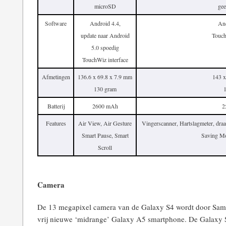
microSD
ge
Software
Android 4.4,
And
update naar Android
Touch
5.0 spoedig
TouchWiz interface
Afmetingen
136.6 x 69.8 x 7.9 mm
143 x
130 gram
Batterij
2600 mAh
2
Features
Air View, Air Gesture
Vingerscanner, Hartslagmeter, dra
Smart Pause, Smart
Saving Mo
Scroll
Camera
De 13 megapixel camera van de Galaxy S4 wordt door Sams
vrij nieuwe ‘midrange’ Galaxy A5 smartphone. De Galaxy 