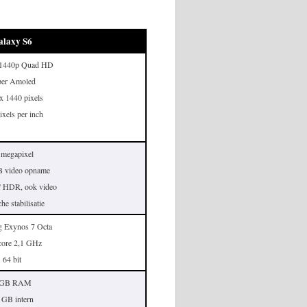
alaxy S6
h 1440p Quad HD
per Amoled
x 1440 pixels
ixels per inch
 megapixel
 video opname
e' HDR, ook video
he stabilisatie
 Exynos 7 Octa
core 2,1 GHz
64 bit
 GB RAM
 GB intern