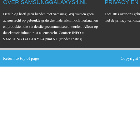
OVER SAMSUNGGALAXYS4.NL
PRIVACY EN
Deze blog heeft geen banden met Samsung. Wij claimen geen
Lees alles over ons geb
auteursrecht op gebruikte grafische materialen, noch merknamen
met de privacy van on
en produkten die via de site gecommuniceerd worden. Alleen op
de tekstuele inhoud rust auteursrecht. Contact: INFO at
SAMSUNG GALAXY S4 punt NL (zonder spaties).
Return to top of page
Copyright 