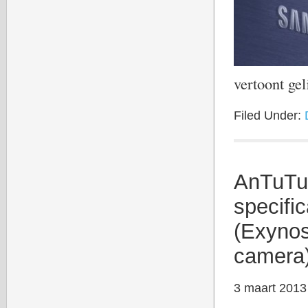
vertoont ge
Filed Under:
AnTuTu
specifi
(Exyno
camera
3 maart 2013