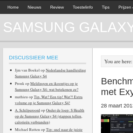
Home
Nieuws
Review
Toestelinfo
Tips
Prijzen
SAMSUNG GALAXY 
DISCUSSIEER MEE
You are here
Jjm van Boekel
op
Nederlandse handleiding
Samsung Galaxy S4
Benchm
Pronk
op
Meldingen en ikoontjes op je
Samsung Galaxy S4: wat betekenen ze?
met Exy
mathieu
op
Tip. Wat? Een tip! Wat?! Extra
volume op je Samsung Galaxy S4!
28 maart 201
A. Schilperoord
op
Onder de loep: S Health
op de Samsung Galaxy S4 (stappen tellen,
calorieën verbranden)
Michael Rutten
op
Tip: snel naar de juiste