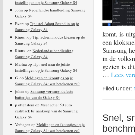
instellingen op je Samsung Galaxy S4
John
op
Nederlandse handleiding Samsung
Galaxy S4
Evert
op
Tip: stel Adapt Sound in op je
Samsung Galaxy S4
komt, is uit
Rinus .
op
Tip: Schermmodus kiezen op de
een kloksne
Samsung Galaxy S4
Samsung het
Rinus .
op
Nederlandse handleiding
in de volks
Samsung Galaxy S4
Marina
op
Tip: snel naar de juiste
gezien is di
instellingen op je Samsung Galaxy S4
…
Lees verd
G.
op
Meldingen en ikoontjes op je
Samsung Galaxy S4: wat betekenen ze?
Filed Under:
johan
op
Samsung vervangt defecte
batterijen van de Galaxy S4
p ottenstein
op
Meer actie: 50 euro
cashback bij aankoop van de Samsung
Snel, s
Galaxy S4
Verhagen
op
Meldingen en ikoontjes op je
benchm
Samsung Galaxy S4: wat betekenen ze?