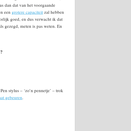
was dan dat van het voorgaande
ten een
grotere capaciteit
zal hebben
orlijk goed, en dus verwacht ik dat
oals gezegd, meten is pas weten. En
e?
en stylus – ‘zo’n pennetje’ – trok
aat gebeuren
.