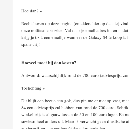
Hoe dan? »
Rechtsboven op deze pagina (en elders hier op de site) vind
onze notificatie service. Vul daar je email adres in, en nadat
krijg je t.z.t. een emailtje wanneer de Galaxy S4 te koop is 
spam-vrij!
Hoeveel moet hij dan kosten?
Antwoord: waarschijnlijk rond de 700 euro (adviesprijs, z
Toelichting »
Dit blijft een beetje een gok, dus pin me er niet op vast, m
S4 een adviesprijs zal hebben van rond de 700 euro. Schrik 
winkelprijs is al gauw tussen de 50 en 100 euro lager. En m
sowieso heel anders uit. Maar ik verwacht geen drastische a
adviesprijzen van eerdere Galaxy topmodellen.