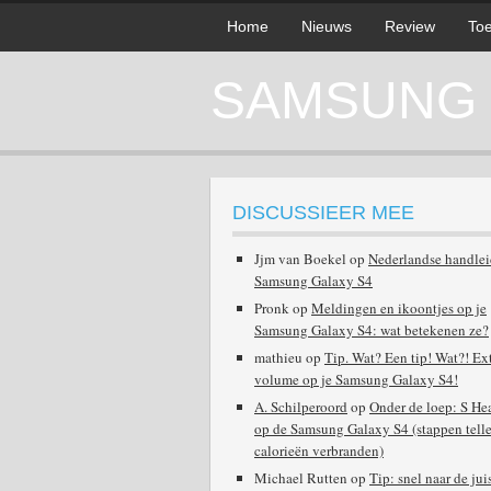
Home
Nieuws
Review
Toe
SAMSUNG G
DISCUSSIEER MEE
Jjm van Boekel
op
Nederlandse handle
Samsung Galaxy S4
Pronk
op
Meldingen en ikoontjes op je
Samsung Galaxy S4: wat betekenen ze?
mathieu
op
Tip. Wat? Een tip! Wat?! Ex
volume op je Samsung Galaxy S4!
A. Schilperoord
op
Onder de loep: S He
op de Samsung Galaxy S4 (stappen telle
calorieën verbranden)
Michael Rutten
op
Tip: snel naar de jui