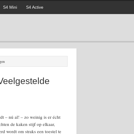
S4 Mini
S4 Active
agen
Veelgestelde
 – nú al! – zo weinig is er écht
hten de kaken stijf op elkaar,
rd wordt om straks een toestel te