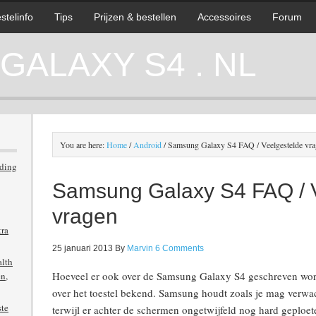
stelinfo
Tips
Prijzen & bestellen
Accessoires
Forum
ALAXY S4 . NL
You are here:
Home
/
Android
/
Samsung Galaxy S4 FAQ / Veelgestelde vr
iding
Samsung Galaxy S4 FAQ / 
vragen
tra
25 januari 2013
By
Marvin
6 Comments
alth
Hoeveel er ook over de Samsung Galaxy S4 geschreven wordt
n,
over het toestel bekend. Samsung houdt zoals je mag verwac
ste
terwijl er achter de schermen ongetwijfeld nog hard geploete