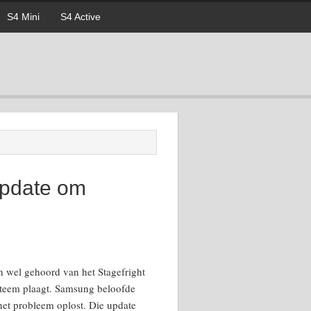
S4 Mini
S4 Active
update om
en wel gehoord van het Stagefright
ysteem plaagt. Samsung beloofde
 het probleem oplost. Die update