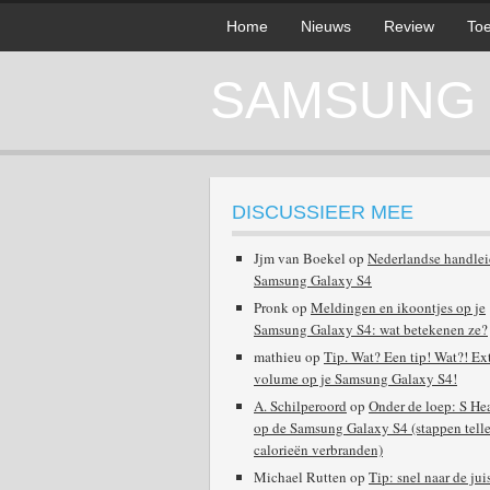
Home
Nieuws
Review
Toe
SAMSUNG G
DISCUSSIEER MEE
Jjm van Boekel
op
Nederlandse handle
Samsung Galaxy S4
Pronk
op
Meldingen en ikoontjes op je
Samsung Galaxy S4: wat betekenen ze?
mathieu
op
Tip. Wat? Een tip! Wat?! Ex
volume op je Samsung Galaxy S4!
A. Schilperoord
op
Onder de loep: S He
op de Samsung Galaxy S4 (stappen telle
calorieën verbranden)
Michael Rutten
op
Tip: snel naar de jui