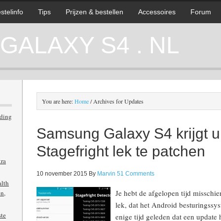
stelinfo
Tips
Prijzen & bestellen
Accessoires
Forum
ALAXY S4 . NL
You are here:
Home
/
Archives for Updates
iding
Samsung Galaxy S4 krijgt 
Stagefright lek te patchen
tra
10 november 2015
By
Marvin
51 Comments
alth
Je hebt de afgelopen tijd misschi
n,
lek, dat het Android besturingss
ste
enige tijd geleden dat een update