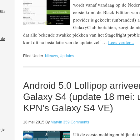
wordt vanaf vandaag op de Nederl
ung
eerste komt de Black Edition van d
provider is gekocht (unbranded) 
GalaxyClub berichten, zorgt de 
dat alle bekende zwakke plekken van het Stagefright probl
 de
kunt dit na installatie van de update zelf …
Lees verder...
Filed Under:
Nieuws
,
Updates
Android 5.0 Lollipop arrive
Galaxy S4 (update 18 mei:
KPN’s Galaxy S4 VE)
18 mei 2015
By
Marvin
359 Comments
 je
Uit de eerste meldingen blijkt da