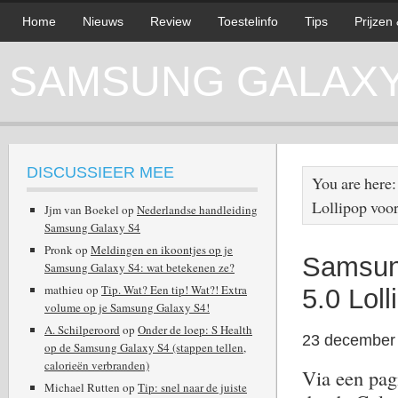
Home
Nieuws
Review
Toestelinfo
Tips
Prijzen
SAMSUNG GALAXY 
DISCUSSIEER MEE
You are here
Lollipop voo
Jjm van Boekel
op
Nederlandse handleiding
Samsung Galaxy S4
Pronk
op
Meldingen en ikoontjes op je
Samsung
Samsung Galaxy S4: wat betekenen ze?
mathieu
op
Tip. Wat? Een tip! Wat?! Extra
5.0 Lol
volume op je Samsung Galaxy S4!
A. Schilperoord
op
Onder de loep: S Health
23 december
op de Samsung Galaxy S4 (stappen tellen,
calorieën verbranden)
Via een pag
Michael Rutten
op
Tip: snel naar de juiste