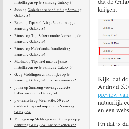
dat de Gala
instellingen op je Samsung Galaxy S4
krijgen.
John
op
Nederlandse handleiding Samsung
Galaxy S4
Evert
op
Tip: stel Adapt Sound in op je
Samsung Galaxy S4
Rinus .
op
Tip: Schermmodus kiezen op de
Samsung Galaxy S4
Rinus .
op
Nederlandse handleiding
Samsung Galaxy S4
Marina
op
Tip: snel naar de juiste
instellingen op je Samsung Galaxy S4
G.
op
Meldingen en ikoontjes op je
Kijk, dat d
Samsung Galaxy S4: wat betekenen ze?
Android 5.0
johan
op
Samsung vervangt defecte
preview van
batterijen van de Galaxy S4
p ottenstein
op
Meer actie: 50 euro
natuurlijk e
cashback bij aankoop van de Samsung
en een webs
Galaxy S4
Verhagen
op
Meldingen en ikoontjes op je
En dat is du
Samsung Galaxy S4: wat betekenen ze?