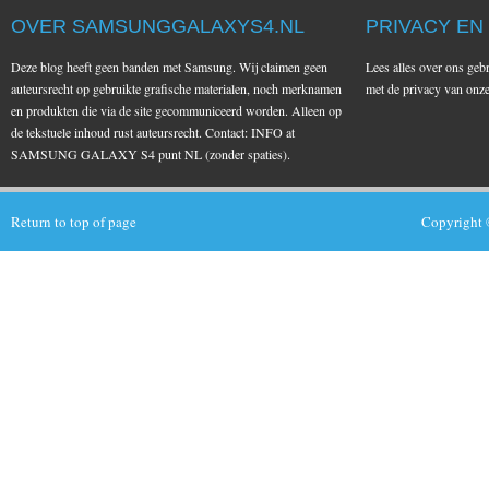
OVER SAMSUNGGALAXYS4.NL
PRIVACY EN
Deze blog heeft geen banden met Samsung. Wij claimen geen
Lees alles over ons geb
auteursrecht op gebruikte grafische materialen, noch merknamen
met de privacy van on
en produkten die via de site gecommuniceerd worden. Alleen op
de tekstuele inhoud rust auteursrecht. Contact: INFO at
SAMSUNG GALAXY S4 punt NL (zonder spaties).
Return to top of page
Copyright 