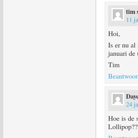
tim
11 j
Hoi,
Is er nu a
januari de
Tim
Beantwoor
Day
24 j
Hoe is de 
Lollipop??
Beantwoor