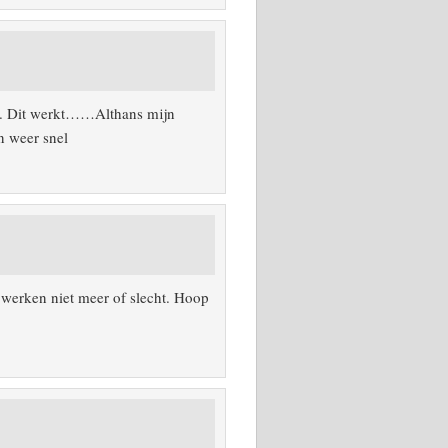
zet. Dit werkt……Althans mijn
n weer snel
 werken niet meer of slecht. Hoop