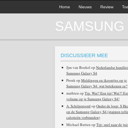
Home
Nieuws
Review
Toe
SAMSUNG G
DISCUSSIEER MEE
Jjm van Boekel
op
Nederlandse handle
Samsung Galaxy S4
Pronk
op
Meldingen en ikoontjes op je
Samsung Galaxy S4: wat betekenen ze?
mathieu
op
Tip. Wat? Een tip! Wat?! Ex
volume op je Samsung Galaxy S4!
A. Schilperoord
op
Onder de loep: S He
op de Samsung Galaxy S4 (stappen telle
calorieën verbranden)
Michael Rutten
op
Tip: snel naar de jui