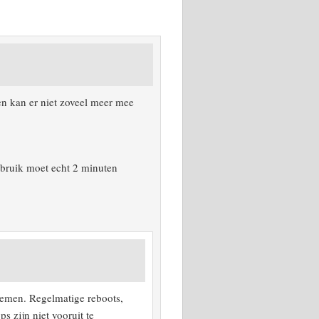
en kan er niet zoveel meer mee
ebruik moet echt 2 minuten
lemen. Regelmatige reboots,
 zijn niet vooruit te