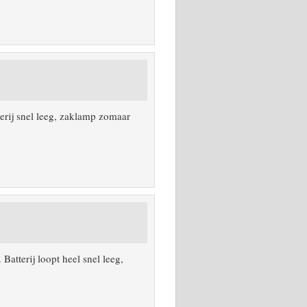
terij snel leeg, zaklamp zomaar
atterij loopt heel snel leeg,