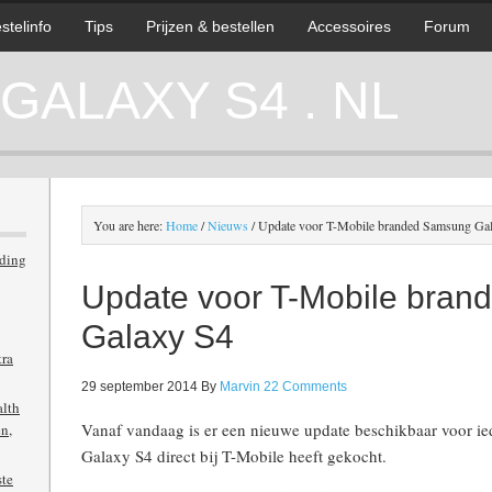
stelinfo
Tips
Prijzen & bestellen
Accessoires
Forum
ALAXY S4 . NL
You are here:
Home
/
Nieuws
/
Update voor T-Mobile branded Samsung Ga
iding
Update voor T-Mobile bra
Galaxy S4
tra
29 september 2014
By
Marvin
22 Comments
alth
Vanaf vandaag is er een nieuwe update beschikbaar voor ie
n,
Galaxy S4 direct bij T-Mobile heeft gekocht.
ste