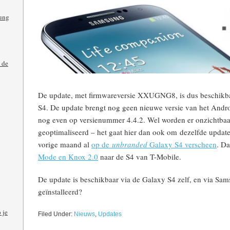
ung
 de
De update, met firmwareversie XXUGNG8, is dus beschikb
S4. De update brengt nog geen nieuwe versie van het Androi
nog even op versienummer 4.4.2. Wel worden er onzichtbaar
geoptimaliseerd – het gaat hier dan ook om dezelfde update v
vorige maand al
op de
unbranded
Galaxy S4 verscheen
. D
Mode en Knox 2.0
naar de S4 van T-Mobile.
De update is beschikbaar via de Galaxy S4 zelf, en via Sams
geïnstalleerd?
 je
Filed Under:
Nieuws
,
Updates