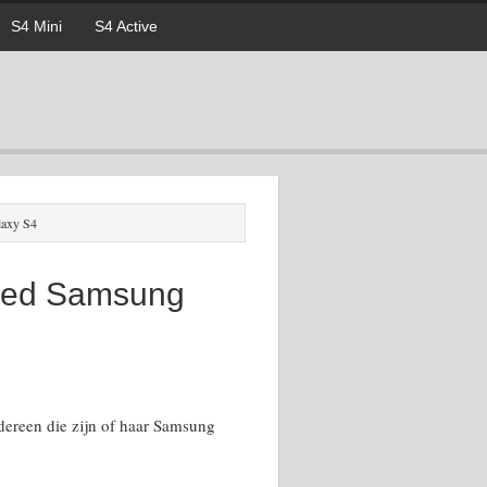
S4 Mini
S4 Active
laxy S4
nded Samsung
dereen die zijn of haar Samsung