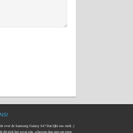
NS!
ér over de Samsung Galaxy S4? Dat lijkt ons sterk ;)
 dit tóch het geval zijn, schroom dan niet om jouw