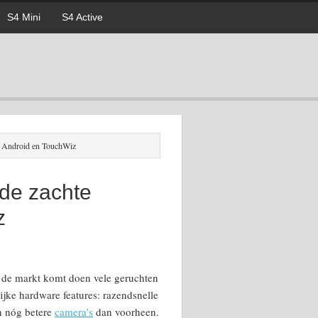
S4 Mini
S4 Active
: Android en TouchWiz
de zachte
z
de markt komt doen vele geruchten
ijke hardware features: razendsnelle
en nóg betere
camera’s
dan voorheen.