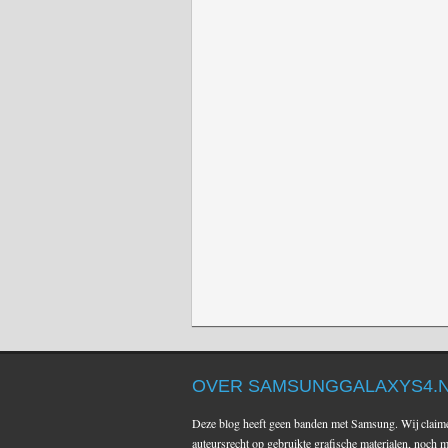
OVER SAMSUNGGALAXYS4.
Deze blog heeft geen banden met Samsung. Wij claim
auteursrecht op gebruikte grafische materialen, noch