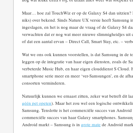
Maar… hoe zal TouchWiz er op de Galaxy S4 dan uitzien? Hi
niks) over bekend. Sinds Nature UX versie heeft Samsung in
ingeslagen, en het is nog maar de vraag of de Galaxy S4 daa
verwachten dat er nog wat meer nieuwe slimmigheidjes uit 
of dat een aantal ervan – Direct Call, Smart Stay, etc. – verb
Wat we ons ook kunnen voorstellen, is dat Samsung in de 
leggen op de integratie van haar eigen diensten, zoals de 
verbeterde Music Hub, en haar eigen clouddienst S Cloud
smartphone serie meer en meer ‘ver-Samsungen’, en de afh
consorten verminderen.
Natuurlijk kunnen we ernaast zitten, zeker wat betreft dit l
géén pet opeten
). Maar het zou wel een logische ontwikkelin
Samsung. Tenslotte is het commerciële succes van Android 
commerciële succes van haar Galaxy smartphones. Samsung i
Android markt – Samsung ís in
grote mate
de Android mark