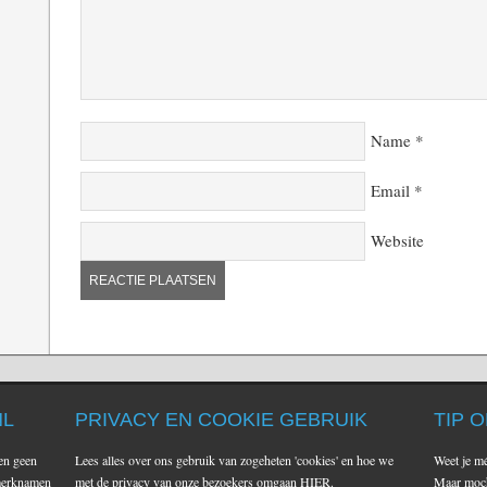
Name
*
Email
*
Website
NL
PRIVACY EN COOKIE GEBRUIK
TIP O
en geen
Lees alles over ons gebruik van zogeheten 'cookies' en hoe we
Weet je mé
 merknamen
met de privacy van onze bezoekers omgaan
HIER
.
Maar mocht