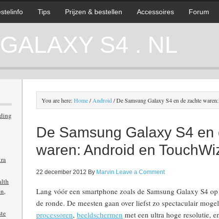
stelinfo
Tips
Prijzen & bestellen
Accessoires
Forum
ALAXY S4 . NL
You are here:
Home
/
Android
/
De Samsung Galaxy S4 en de zachte waren
iding
De Samsung Galaxy S4 en 
waren: Android en TouchWi
tra
22 december 2012
By
Marvin
Leave a Comment
alth
Lang vóór een smartphone zoals de Samsung Galaxy S4 op 
n,
de ronde. De meesten gaan over liefst zo spectaculair mogel
ste
processoren
,
beeldschermen
met een ultra hoge resolutie, 