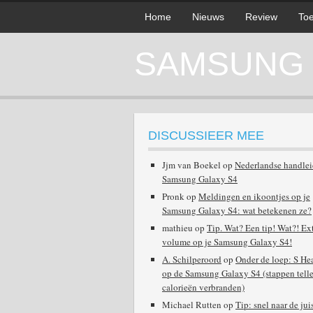
Home
Nieuws
Review
Toe
SAMSUNG G
DISCUSSIEER MEE
Jjm van Boekel
op
Nederlandse handle
Samsung Galaxy S4
Pronk
op
Meldingen en ikoontjes op je
Samsung Galaxy S4: wat betekenen ze?
mathieu
op
Tip. Wat? Een tip! Wat?! Ex
volume op je Samsung Galaxy S4!
A. Schilperoord
op
Onder de loep: S He
op de Samsung Galaxy S4 (stappen telle
calorieën verbranden)
Michael Rutten
op
Tip: snel naar de jui