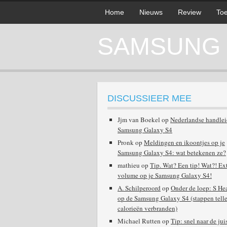
Home
Nieuws
Review
Toe
SAMSUNG G
DISCUSSIEER MEE
Jjm van Boekel
op
Nederlandse handle
Samsung Galaxy S4
Pronk
op
Meldingen en ikoontjes op je
Samsung Galaxy S4: wat betekenen ze?
mathieu
op
Tip. Wat? Een tip! Wat?! Ex
volume op je Samsung Galaxy S4!
A. Schilperoord
op
Onder de loep: S He
op de Samsung Galaxy S4 (stappen telle
calorieën verbranden)
Michael Rutten
op
Tip: snel naar de jui