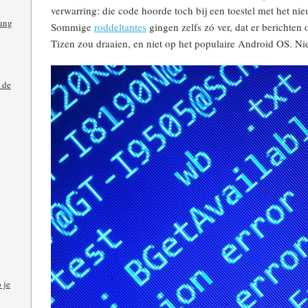
verwarring: die code hoorde toch bij een toestel met het n
ung
Sommige
roddeltantes
gingen zelfs zó ver, dat er berichte
Tizen zou draaien, en niet op het populaire Android OS. Nie
 de
 je