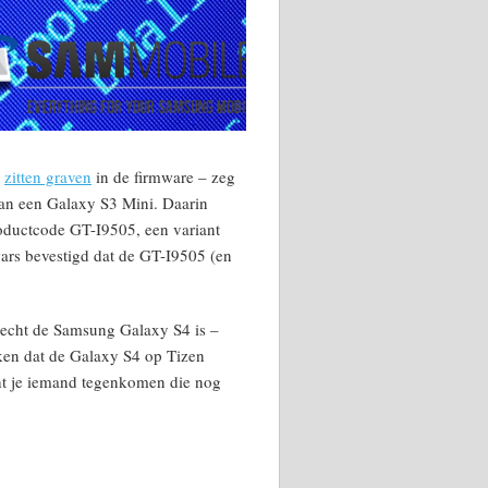
g
zitten graven
in de firmware – zeg
van een Galaxy S3 Mini. Daarin
oductcode GT-I9505, een variant
ars bevestigd dat de GT-I9505 (en
 echt de Samsung Galaxy S4 is –
nken dat de Galaxy S4 op Tizen
cht je iemand tegenkomen die nog