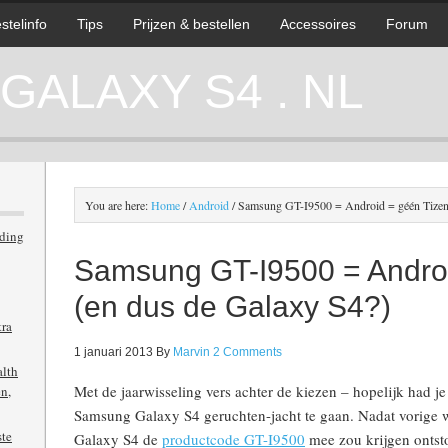
stelinfo
Tips
Prijzen & bestellen
Accessoires
Forum
ALAXY S4 . NL
You are here:
Home
/
Android
/
Samsung GT-I9500 = Android = géén Tizen 
iding
Samsung GT-I9500 = Androi
(en dus de Galaxy S4?)
tra
1 januari 2013
By
Marvin
2 Comments
alth
Met de jaarwisseling vers achter de kiezen – hopelijk had je
n,
Samsung Galaxy S4 geruchten-jacht te gaan. Nadat vorige 
ste
Galaxy S4 de
productcode GT-I9500
mee zou krijgen ontsto