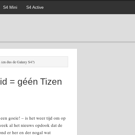
S4 Mini
S4 Active
(en dus de Galaxy S4?)
d = géén Tizen
 een goeie! – is het weer tijd om op
week al het nieuws opdook dat de
nd er her en der nogal wat