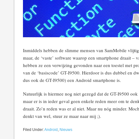
Inmiddels hebben de slimme mensen van SamMobile vlijti
maar, de ‘vaste’ software waarop een smartphone draait – 
hebben ze een verwijzing gevonden naar een toestel met pr
van de ‘basiscode’ GT-I9500. Hierdoor is dus dubbel en dw
dus ook de GT-I9500) een Android smartphone is.
Natuurlijk is hiermee nog niet gezegd dat de GT-I9500 ook
maar er is in ieder geval geen enkele reden meer om te de
draait. Zo’n reden was er al niet. Maar nu nóg minder. Mo
denkt van wel, stuur ze maar naar mij ;).
Filed Under:
Android
,
Nieuws