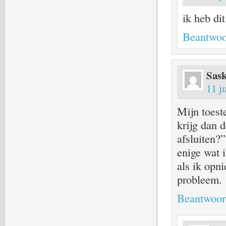
ik heb di
Beantwoo
Sask
11 j
Mijn toeste
krijg dan 
afsluiten?”
enige wat 
als ik opn
probleem.
Beantwoor