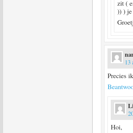
zit (
)) ) j
Groetj
na
13 
Precies i
Beantwoo
L
20
Hoi,