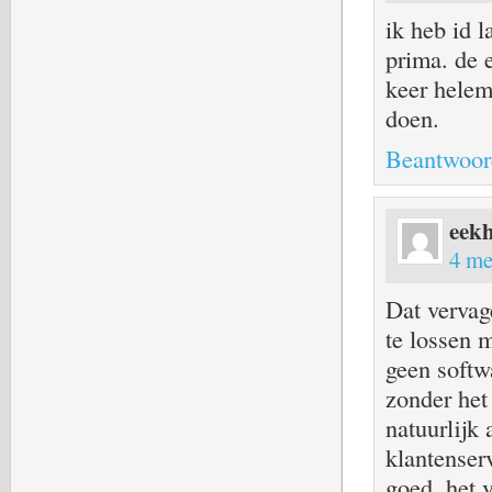
ik heb id l
prima. de 
keer helem
doen.
Beantwoor
eek
4 me
Dat vervag
te lossen 
geen softw
zonder het
natuurlijk
klantenser
goed, het 