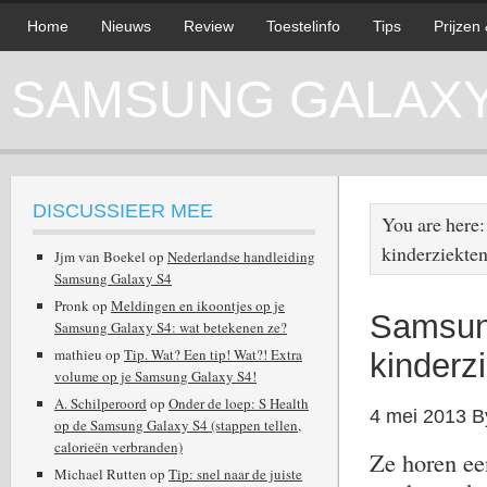
Home
Nieuws
Review
Toestelinfo
Tips
Prijzen
SAMSUNG GALAXY 
DISCUSSIEER MEE
You are here
kinderziekte
Jjm van Boekel
op
Nederlandse handleiding
Samsung Galaxy S4
Pronk
op
Meldingen en ikoontjes op je
Samsung
Samsung Galaxy S4: wat betekenen ze?
mathieu
op
Tip. Wat? Een tip! Wat?! Extra
kinderz
volume op je Samsung Galaxy S4!
A. Schilperoord
op
Onder de loep: S Health
4 mei 2013
B
op de Samsung Galaxy S4 (stappen tellen,
calorieën verbranden)
Ze horen een
Michael Rutten
op
Tip: snel naar de juiste