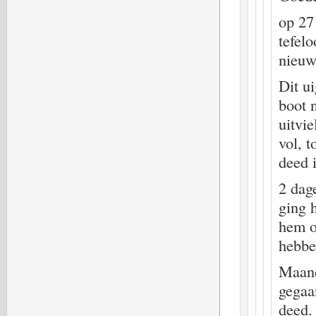
op 27
tefel
nieuw
Dit u
boot 
uitvie
vol, 
deed i
2 dag
ging h
hem o
hebbe
Maand
gegaa
deed.