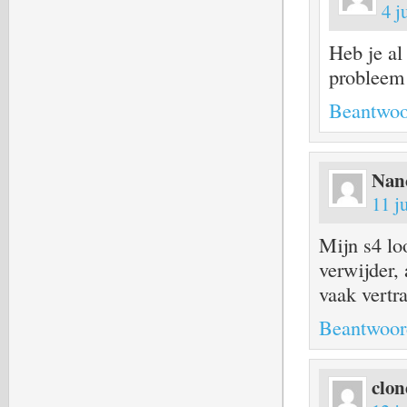
4 j
Heb je al
probleem
Beantwoo
Nan
11 j
Mijn s4 loo
verwijder, 
vaak vertr
Beantwoor
clon