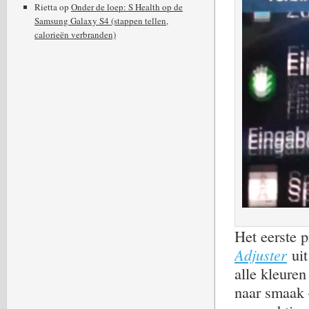
Rietta
op
Onder de loep: S Health op de
Samsung Galaxy S4 (stappen tellen,
calorieën verbranden)
Het eerste 
Adjuster
ui
alle kleuren
naar smaak –