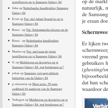
op de markt
instellingen op je Samsung Galaxy S4
natuurlijk,
John
op
Nederlandse handleiding Samsung
de Samsung 
Galaxy S4
Evert
op
Tip: stel Adapt Sound in op je
je eraan do
Samsung Galaxy S4
Rinus .
op
Tip: Schermmodus kiezen op de
Schermwee
Samsung Galaxy S4
Rinus .
op
Nederlandse handleiding
Er lijken t
Samsung Galaxy S4
schermweerg
Marina
op
Tip: snel naar de juiste
vreemd geno
instellingen op je Samsung Galaxy S4
gebruikers 
G.
op
Meldingen en ikoontjes op je
Samsung Galaxy S4: wat betekenen ze?
(
ghosting/s
johan
op
Samsung vervangt defecte
bijvoorbeel
batterijen van de Galaxy S4
dat hun sch
p ottenstein
op
Meer actie: 50 euro
waardoor de
cashback bij aankoop van de Samsung
Galaxy S4
Verhagen
op
Meldingen en ikoontjes op je
Samsung Galaxy S4: wat betekenen ze?