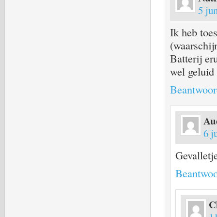
5 ju
Ik heb toe
(waarschijn
Batterij er
wel geluid
Beantwoor
Au
6 j
Gevalletj
Beantwoo
C