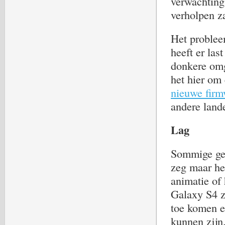
verwachting 
verholpen za
Het probleem
heeft er las
donkere omge
het hier om 
nieuwe firm
andere lande
Lag
Sommige geb
zeg maar het
animatie of 
Galaxy S4 zo
toe komen e
kunnen zijn.