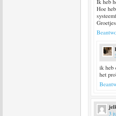
Ik heb 
Hoe hebb
systeemf
Groetjes
Beantwo
ik heb 
het pr
Beantw
jel
3 j