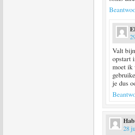
Beantwoo
E
2
Valt bij
opstart 
moet ik
gebruike
je dus o
Beantwo
Hab
28 j