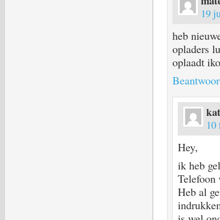
mate
19 j
heb nieuwe
opladers lu
oplaadt iko
Beantwoor
kat
10 
Hey,
ik heb ge
Telefoon 
Heb al ge
indrukken
is wel on