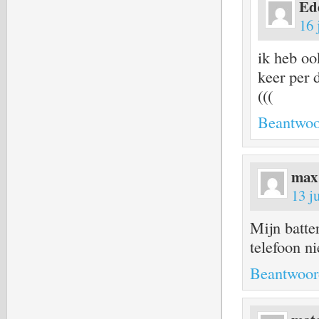
Ed
16 
ik heb oo
keer per 
(((
Beantwoo
max
13 j
Mijn batter
telefoon ni
Beantwoor