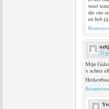
weet iema
die om ze
en heb ji
Beantwoo
uzit
23 j
Mijn Galax
x achter el
Herkenbaa
Beantwoor
Yv