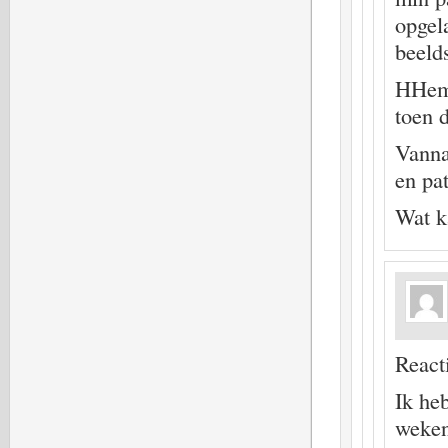
opgel
beeld
HHem 
toen d
Vanna
en pat
Wat k
Reacti
Ik he
weken