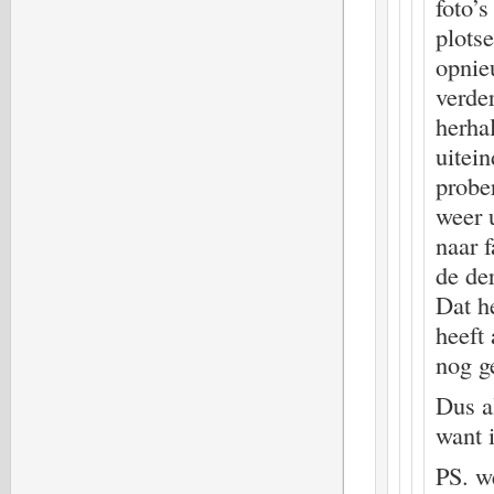
foto’s
plotse
opnie
verde
herha
uitein
probe
weer u
naar f
de de
Dat h
heeft 
nog g
Dus a
want 
PS. w