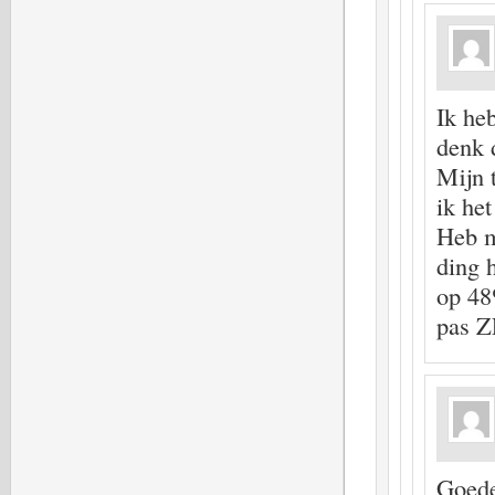
Ik he
denk d
Mijn t
ik het
Heb me
ding h
op 48%
pas 
Goed