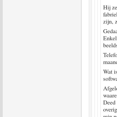
Hij ze
fabri
zijn, 
Gedaa
Enkel
beeld
Telef
maand
Wat i
softw
Afgel
waarem
Deed 
overi
min p