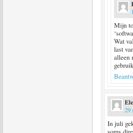
Mijn to
‘softwa
Wat val
last va
alleen 
gebrui
Beantw
El
29 
In juli g
soms dire