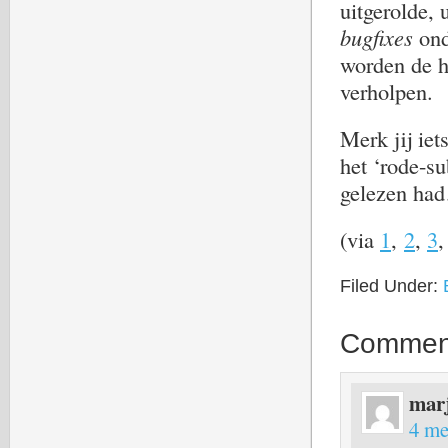
uitgerolde,
bugfixes
ond
worden de h
verholpen.
Merk jij iet
het ‘rode-su
gelezen ha
(via
1
,
2
,
3
Filed Under:
Commen
mar
4 me