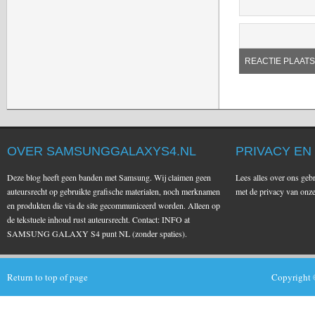
OVER SAMSUNGGALAXYS4.NL
PRIVACY EN
Deze blog heeft geen banden met Samsung. Wij claimen geen
Lees alles over ons geb
auteursrecht op gebruikte grafische materialen, noch merknamen
met de privacy van on
en produkten die via de site gecommuniceerd worden. Alleen op
de tekstuele inhoud rust auteursrecht. Contact: INFO at
SAMSUNG GALAXY S4 punt NL (zonder spaties).
Return to top of page
Copyright 