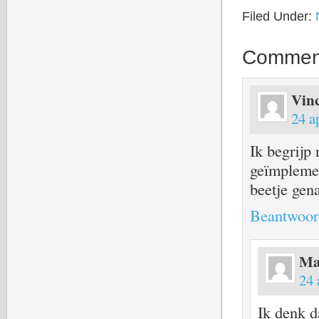
Filed Under:
Commen
Vin
24 a
Ik begrijp 
geïmplemen
beetje gena
Beantwoor
Ma
24 
Ik denk d