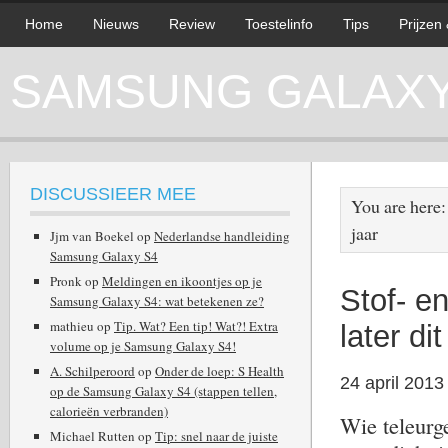
Home
Nieuws
Review
Toestelinfo
Tips
Prijzen
SAMSUNG GALAXY 
DISCUSSIEER MEE
You are here
jaar
Jjm van Boekel
op
Nederlandse handleiding
Samsung Galaxy S4
Pronk
op
Meldingen en ikoontjes op je
Stof- e
Samsung Galaxy S4: wat betekenen ze?
mathieu
op
Tip. Wat? Een tip! Wat?! Extra
later dit
volume op je Samsung Galaxy S4!
A. Schilperoord
op
Onder de loep: S Health
24 april 2013
op de Samsung Galaxy S4 (stappen tellen,
calorieën verbranden)
Wie teleurg
Michael Rutten
op
Tip: snel naar de juiste