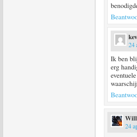
benodigde
Beantwoo
ke
24 
Ik ben bli
erg handi
eventuele
waarschij
Beantwoo
Wil
24 a