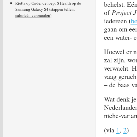
behelst. Eé
Rietta
op
Onder de loep: S Health op de
Samsung Galaxy S4 (stappen tellen,
of
Project 
calorieën verbranden)
iedereen (
be
gaan om een
een water- 
Hoewel er n
zal zijn, w
verwacht. He
vaag geruch
– de baas v
Wat denk je?
Nederlander 
niche-varian
(via
1
,
2
)