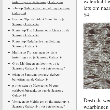
waterdicht i
instellingen op je Samsung Galaxy S4
iets om naar
John
op
Nederlandse handleiding Samsung
S4.
Galaxy S4
Evert
op
Tip: stel Adapt Sound in op je
Samsung Galaxy S4
Rinus .
op
Tip: Schermmodus kiezen op de
Samsung Galaxy S4
Rinus .
op
Nederlandse handleiding
Samsung Galaxy S4
Marina
op
Tip: snel naar de juiste
instellingen op je Samsung Galaxy S4
G.
op
Meldingen en ikoontjes op je
Samsung Galaxy S4: wat betekenen ze?
johan
op
Samsung vervangt defecte
batterijen van de Galaxy S4
p ottenstein
op
Meer actie: 50 euro
cashback bij aankoop van de Samsung
Galaxy S4
Destijds we
Verhagen
op
Meldingen en ikoontjes op je
waarbinnen 
Samsung Galaxy S4: wat betekenen ze?