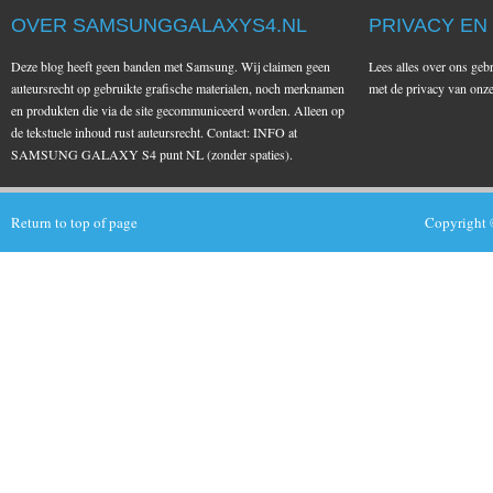
OVER SAMSUNGGALAXYS4.NL
PRIVACY EN
Deze blog heeft geen banden met Samsung. Wij claimen geen
Lees alles over ons geb
auteursrecht op gebruikte grafische materialen, noch merknamen
met de privacy van on
en produkten die via de site gecommuniceerd worden. Alleen op
de tekstuele inhoud rust auteursrecht. Contact: INFO at
SAMSUNG GALAXY S4 punt NL (zonder spaties).
Return to top of page
Copyright 