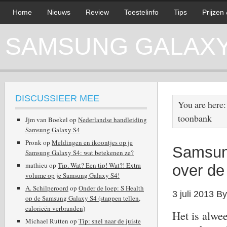
Home
Nieuws
Review
Toestelinfo
Tips
Prijzen
SAMSUNG GALAXY 
DISCUSSIEER MEE
You are here
toonbank
Jjm van Boekel
op
Nederlandse handleiding
Samsung Galaxy S4
Pronk
op
Meldingen en ikoontjes op je
Samsung
Samsung Galaxy S4: wat betekenen ze?
mathieu
op
Tip. Wat? Een tip! Wat?! Extra
over de
volume op je Samsung Galaxy S4!
A. Schilperoord
op
Onder de loep: S Health
3 juli 2013
B
op de Samsung Galaxy S4 (stappen tellen,
calorieën verbranden)
Het is alwee
Michael Rutten
op
Tip: snel naar de juiste