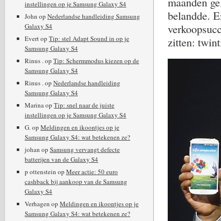
maanden gel
instellingen op je Samsung Galaxy S4
belandde. E
John
op
Nederlandse handleiding Samsung
verkoopsucce
Galaxy S4
Evert
op
Tip: stel Adapt Sound in op je
zitten: twin
Samsung Galaxy S4
Rinus .
op
Tip: Schermmodus kiezen op de
Samsung Galaxy S4
Rinus .
op
Nederlandse handleiding
Samsung Galaxy S4
Marina
op
Tip: snel naar de juiste
instellingen op je Samsung Galaxy S4
G.
op
Meldingen en ikoontjes op je
Samsung Galaxy S4: wat betekenen ze?
johan
op
Samsung vervangt defecte
batterijen van de Galaxy S4
p ottenstein
op
Meer actie: 50 euro
cashback bij aankoop van de Samsung
Galaxy S4
Verhagen
op
Meldingen en ikoontjes op je
Samsung Galaxy S4: wat betekenen ze?