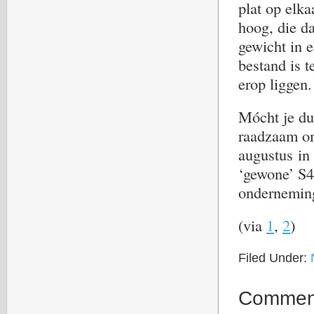
plat op elka
hoog, die da
gewicht in e
bestand is t
erop liggen.
Mócht je dus
raadzaam om
augustus in 
‘gewone’ S4,
ondernemin
(via
1
,
2
)
Filed Under:
Commen