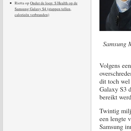
Rietta
op
Onder de loep: S Health op de
Samsung Galaxy S4 (stappen tellen,
calorieën verbranden)
Samsung Mo
Volgens een
overschred
dit toch wel
Galaxy S3 d
bereikt werd
Twintig mil
een lengte 
Samsung inm