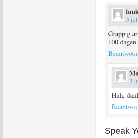
luu
3 ju
Grappig art
100 dagen 
Beantwoor
Ma
3 j
Hah, dank
Beantwoo
Speak Y