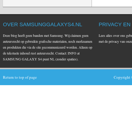
OVER SAMSUNGGALAXYS4.NL
PRIVACY EN
Deze blog heeft geen banden met Samsung. Wij claimen geen
Lees alles over ons geb
auteursrecht op gebruikte grafische materialen, noch merknamen
met de privacy van on
en produkten die via de site gecommuniceerd worden. Alleen op
de tekstuele inhoud rust auteursrecht. Contact: INFO at
SAMSUNG GALAXY S4 punt NL (zonder spaties).
Return to top of page
Copyright 