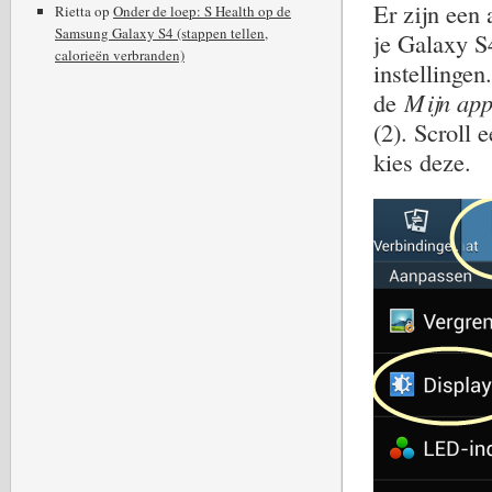
Er zijn een 
Rietta
op
Onder de loep: S Health op de
Samsung Galaxy S4 (stappen tellen,
je Galaxy S
calorieën verbranden)
instellingen
de
Mijn app
(2). Scroll 
kies deze.