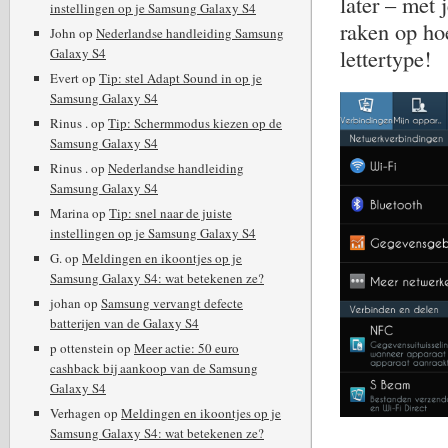
later – met
instellingen op je Samsung Galaxy S4
raken op hoe
John
op
Nederlandse handleiding Samsung
lettertype!
Galaxy S4
Evert
op
Tip: stel Adapt Sound in op je
Samsung Galaxy S4
Rinus .
op
Tip: Schermmodus kiezen op de
Samsung Galaxy S4
Rinus .
op
Nederlandse handleiding
Samsung Galaxy S4
Marina
op
Tip: snel naar de juiste
instellingen op je Samsung Galaxy S4
G.
op
Meldingen en ikoontjes op je
Samsung Galaxy S4: wat betekenen ze?
johan
op
Samsung vervangt defecte
batterijen van de Galaxy S4
p ottenstein
op
Meer actie: 50 euro
cashback bij aankoop van de Samsung
Galaxy S4
Verhagen
op
Meldingen en ikoontjes op je
Samsung Galaxy S4: wat betekenen ze?