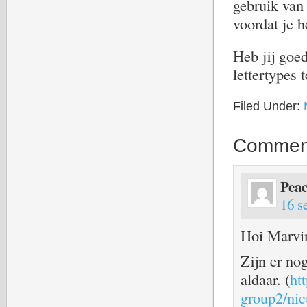
gebruik van 
voordat je h
Heb jij goed
lettertypes 
Filed Under:
Commen
Pea
16 s
Hoi Marvi
Zijn er no
aldaar. (
ht
group2/nie