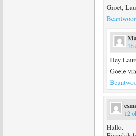
Groet, Lau
Beantwoor
Ma
16 
Hey Laur
Goeie vra
Beantwoo
esm
12 o
Hallo,
Eigenlijk 