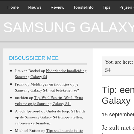
Home
Nieuws
Review
Toestelinfo
Tips
Prijzen
SAMSUNG GALAXY 
DISCUSSIEER MEE
You are here
S4
Jjm van Boekel
op
Nederlandse handleiding
Samsung Galaxy S4
Pronk
op
Meldingen en ikoontjes op je
Tip: ee
Samsung Galaxy S4: wat betekenen ze?
mathieu
op
Tip. Wat? Een tip! Wat?! Extra
Galaxy
volume op je Samsung Galaxy S4!
A. Schilperoord
op
Onder de loep: S Health
15 septembe
op de Samsung Galaxy S4 (stappen tellen,
calorieën verbranden)
Je zult niet
Michael Rutten
op
Tip: snel naar de juiste