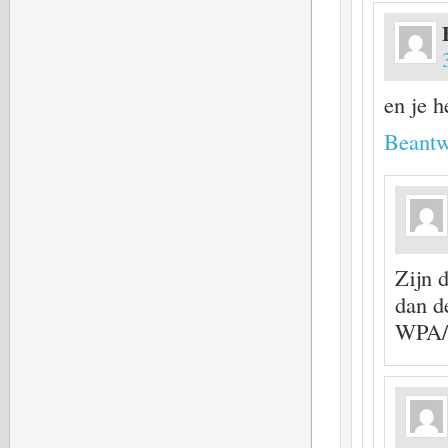
en je 
Beantw
Zijn 
dan de
WPA/W