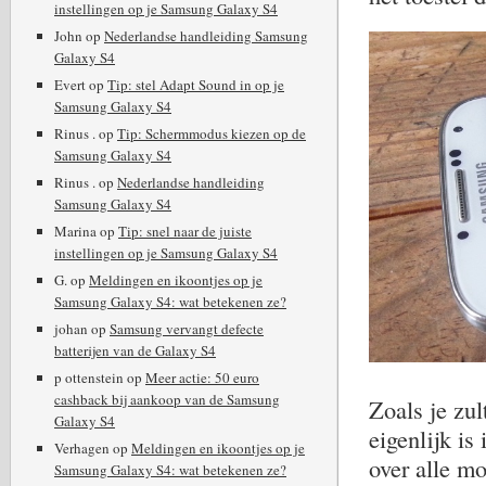
instellingen op je Samsung Galaxy S4
John
op
Nederlandse handleiding Samsung
Galaxy S4
Evert
op
Tip: stel Adapt Sound in op je
Samsung Galaxy S4
Rinus .
op
Tip: Schermmodus kiezen op de
Samsung Galaxy S4
Rinus .
op
Nederlandse handleiding
Samsung Galaxy S4
Marina
op
Tip: snel naar de juiste
instellingen op je Samsung Galaxy S4
G.
op
Meldingen en ikoontjes op je
Samsung Galaxy S4: wat betekenen ze?
johan
op
Samsung vervangt defecte
batterijen van de Galaxy S4
p ottenstein
op
Meer actie: 50 euro
cashback bij aankoop van de Samsung
Zoals je zu
Galaxy S4
eigenlijk is
Verhagen
op
Meldingen en ikoontjes op je
over alle mo
Samsung Galaxy S4: wat betekenen ze?