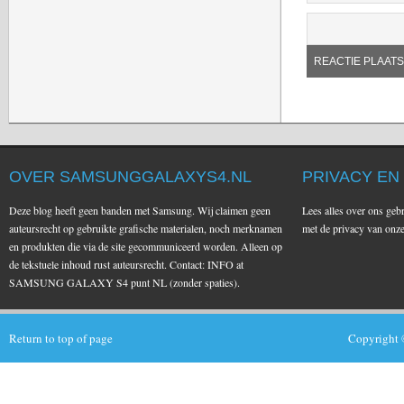
OVER SAMSUNGGALAXYS4.NL
PRIVACY EN
Deze blog heeft geen banden met Samsung. Wij claimen geen
Lees alles over ons geb
auteursrecht op gebruikte grafische materialen, noch merknamen
met de privacy van on
en produkten die via de site gecommuniceerd worden. Alleen op
de tekstuele inhoud rust auteursrecht. Contact: INFO at
SAMSUNG GALAXY S4 punt NL (zonder spaties).
Return to top of page
Copyright 