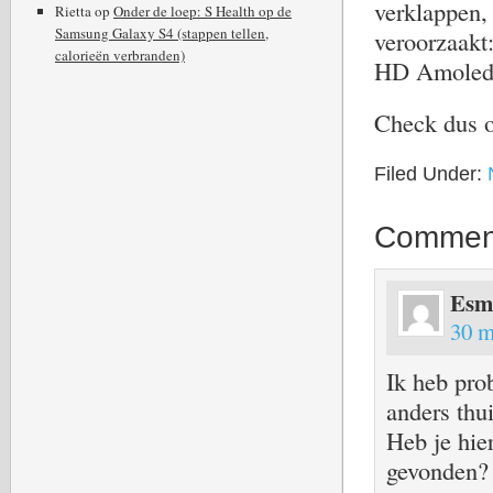
verklappen, 
Rietta
op
Onder de loep: S Health op de
Samsung Galaxy S4 (stappen tellen,
veroorzaakt
calorieën verbranden)
HD Amoled
Check dus o
Filed Under:
Commen
Esm
30 m
Ik heb pro
anders thui
Heb je hie
gevonden? 