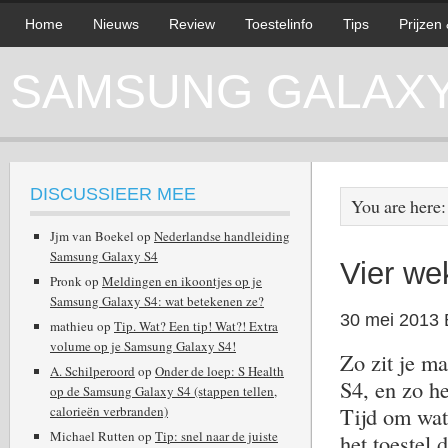
Home
Nieuws
Review
Toestelinfo
Tips
Prijzen
SAMSUNG GALAXY 
DISCUSSIEER MEE
You are here
Jjm van Boekel
op
Nederlandse handleiding
Samsung Galaxy S4
Vier w
Pronk
op
Meldingen en ikoontjes op je
Samsung Galaxy S4: wat betekenen ze?
30 mei 2013
mathieu
op
Tip. Wat? Een tip! Wat?! Extra
volume op je Samsung Galaxy S4!
Zo zit je m
A. Schilperoord
op
Onder de loep: S Health
S4, en zo h
op de Samsung Galaxy S4 (stappen tellen,
Tijd om wat
calorieën verbranden)
Michael Rutten
op
Tip: snel naar de juiste
het toestel 