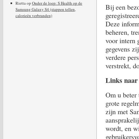
Rietta
op
Onder de loep: S Health op de
Bij een bez
Samsung Galaxy S4 (stappen tellen,
geregistree
calorieën verbranden)
Deze informa
beheren, tre
voor intern
gegevens zi
verdere per
verstrekt, d
Links naar
Om u beter 
grote regelm
zijn met Sa
aansprakeli
wordt, en wi
gebruikersv