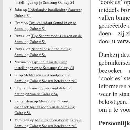
‘cookies’ op
instellingen op je Samsung Galaxy S4
middels brow
John
op
Nederlandse handleiding Samsung
Galaxy S4
vallen binn
Evert
op
Tip: stel Adapt Sound in op je
gecreëerde 
Samsung Galaxy S4
doen – zij z
Rinus .
op
Tip: Schermmodus kiezen op de
door u verwa
Samsung Galaxy S4
Rinus .
op
Nederlandse handleiding
Dankzij dez
Samsung Galaxy S4
gebruikerse
Marina
op
Tip: snel naar de juiste
instellingen op je Samsung Galaxy S4
bezoeker – 
G.
op
Meldingen en ikoontjes op je
‘cookies’ st
Samsung Galaxy S4: wat betekenen ze?
informeren 
johan
op
Samsung vervangt defecte
weer in staa
batterijen van de Galaxy S4
bekostigen. 
p ottenstein
op
Meer actie: 50 euro
cashback bij aankoop van de Samsung
om u te voo
Galaxy S4
Verhagen
op
Meldingen en ikoontjes op je
Persoonlijk
Samsung Galaxy S4: wat betekenen ze?