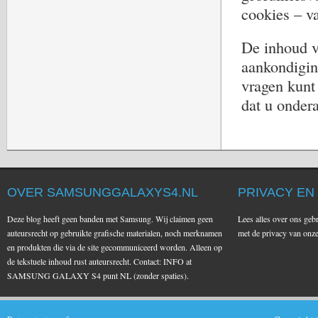
cookies – va
De inhoud 
aankondigin
vragen kunt
dat u onder
OVER SAMSUNGGALAXYS4.NL
PRIVACY EN
Deze blog heeft geen banden met Samsung. Wij claimen geen
Lees alles over ons geb
auteursrecht op gebruikte grafische materialen, noch merknamen
met de privacy van on
en produkten die via de site gecommuniceerd worden. Alleen op
de tekstuele inhoud rust auteursrecht. Contact: INFO at
SAMSUNG GALAXY S4 punt NL (zonder spaties).